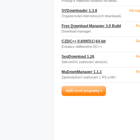
Přístup k milionům souborů na webu.
SVDownloader 1.3.8
Ad-su
Organizování internetových downloadů.
Free Download Manager 3.9 Build
Fr
1194 RC1
Download manager.
CZDC++ 0.699[D1] 64-bit
Fr
Emulace oblíbeného DC++.
SeqDownload 1.26
Fr
Sekvenční stahování obrázků.
MuDownManager 1.1.1
Fr
Zjednodušení stahování z RS a MU.
další nové programy »