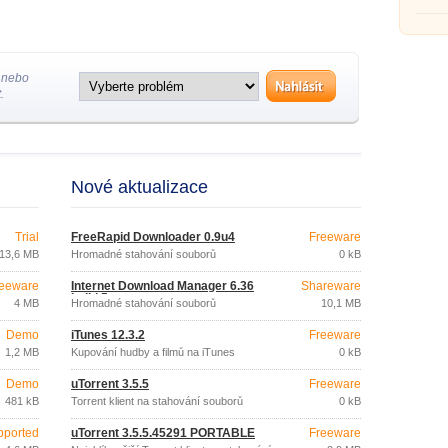
 nebo
.
Nové aktualizace
Trial
FreeRapid Downloader 0.9u4
Freeware
13,6 MB
Hromadné stahování souborů
0 kB
eeware
Internet Download Manager 6.36
Shareware
build 5
4 MB
Hromadné stahování souborů
10,1 MB
Demo
iTunes 12.3.2
Freeware
1,2 MB
Kupování hudby a filmů na iTunes
0 kB
Demo
uTorrent 3.5.5
Freeware
481 kB
Torrent klient na stahování souborů
0 kB
pported
uTorrent 3.5.5.45291 PORTABLE
Freeware