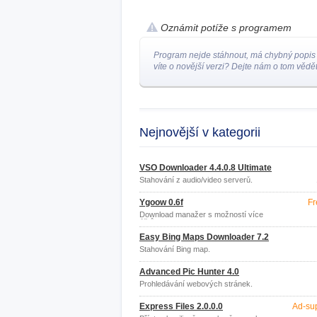
Oznámit potíže s programem
Program nejde stáhnout, má chybný popis
víte o novější verzi? Dejte nám o tom vědět
Nejnovější v kategorii
VSO Downloader 4.4.0.8 Ultimate
Stahování z audio/video serverů.
Ygoow 0.6f
Fr
Download manažer s možností více
účtů.
Easy Bing Maps Downloader 7.2
Stahování Bing map.
Advanced Pic Hunter 4.0
Prohledávání webových stránek.
Express Files 2.0.0.0
Ad-su