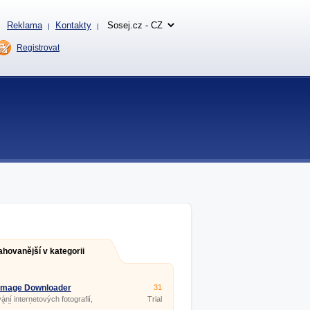
Reklama
Kontakty
|
|
Registrovat
ahovanější v kategorii
 Image Downloader
31
0.0
ání internetových fotografií,
Trial
ů či videí.