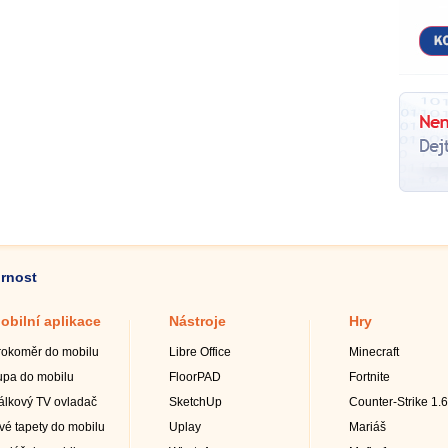
ornost
obilní aplikace
Nástroje
Hry
rokoměr do mobilu
Libre Office
Minecraft
upa do mobilu
FloorPAD
Fortnite
álkový TV ovladač
SketchUp
Counter-Strike 1.6
ivé tapety do mobilu
Uplay
Mariáš