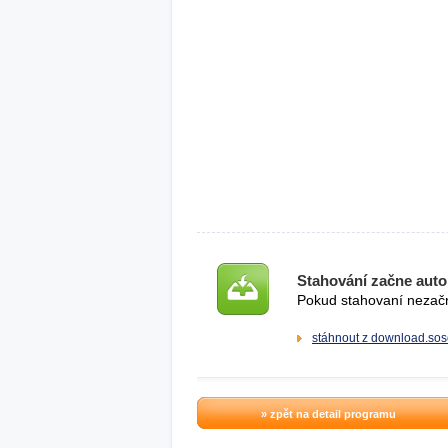
Stahování začne auto
Pokud stahovaní nezačne
stáhnout z download.sos
» zpět na detail programu