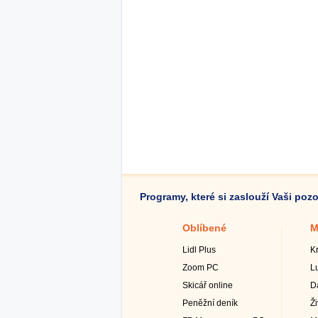
Programy, které si zaslouží Vaši poz
Oblíbené
M
Lidl Plus
K
Zoom PC
L
Skicář online
D
Peněžní deník
Ž