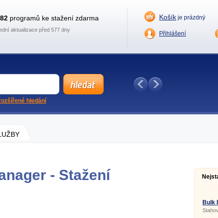
Košík
882
programů ke stažení zdarma
je prázdný
ední aktualizace před 577 dny
Přihlášení
ozšířené hledání
SLUŽBY
nager - Stažení
Nejst
Bulk
4.50.
Stahov
obrázk