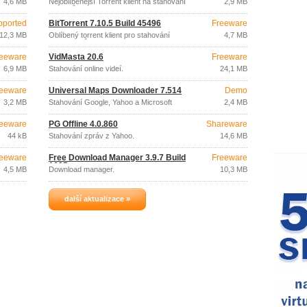
4,6 MB
Nejoblíbenější Torrent klient na stahování
2,9 MB
souborů (hudba, filmy, hry, ...).
pported
BitTorrent 7.10.5 Build 45496
Freeware
12,3 MB
Oblíbený torrent klient pro stahování
4,7 MB
hudby, filmů nebo her.
eeware
VidMasta 20.6
Freeware
6,9 MB
Stahování online videí.
24,1 MB
eeware
Universal Maps Downloader 7.514
Demo
3,2 MB
Stahování Google, Yahoo a Microsoft
2,4 MB
map.
eeware
PG Offline 4.0.860
Shareware
44 kB
Stahování zpráv z Yahoo.
14,6 MB
eeware
Free Download Manager 3.9.7 Build
Freeware
1625
4,5 MB
Download manager.
10,3 MB
další aktualizace »