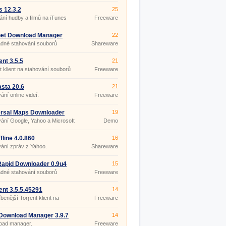
s 12.3.2
25
ní hudby a filmů na iTunes
Freeware
net Download Manager
22
uild 5
dné stahování souborů
Shareware
ent 3.5.5
21
t klient na stahování souborů
Freeware
sta 20.6
21
ání online videí.
Freeware
rsal Maps Downloader
19
ání Google, Yahoo a Microsoft
Demo
fline 4.0.860
16
ání zpráv z Yahoo.
Shareware
apid Downloader 0.9u4
15
dné stahování souborů
Freeware
ent 3.5.5.45291
14
TABLE
íbenější Torrent klient na
Freeware
ání souborů (hudba, filmy, hry,
Download Manager 3.9.7
14
 1625
oad manager.
Freeware