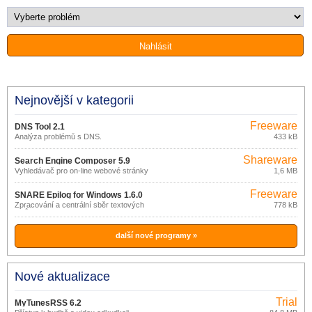
Nejnovější v kategorii
Freeware
DNS Tool 2.1
Analýza problémů s DNS.
433 kB
Shareware
Search Engine Composer 5.9
Vyhledávač pro on-line webové stránky
1,6 MB
a intranet.
Freeware
SNARE Epilog for Windows 1.6.0
Zpracování a centrální sběr textových
778 kB
logů.
další nové programy »
Nové aktualizace
Trial
MyTunesRSS 6.2