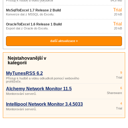
Přístup k hudbě a videu odkudkoli
84,8 MB
pomocí webového prohlížeče.
Trial
MsSqlToExcel 1.7 Release 2 Build
Konverze dat z MSSQL do Excelu.
20 kB
32
Trial
OracleToExcel 1.6 Release 1 Build
Export dat z Oracle do Excelu.
20 kB
22
další aktualizace »
Nejstahovanější v
kategorii
MyTunesRSS 6.2
9
Trial
Přístup k hudbě a videu odkudkoli pomocí webového
prohlížeče.
Alchemy Network Monitor 11.5
6
Shareware
Monitorování serverů.
Intellipool Network Monitor 3.4.5033
4
Trial
Monitorování serverů.