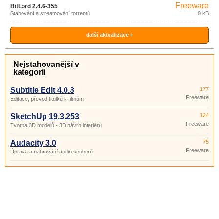
Freeware
BitLord 2.4.6-355
Stahování a streamování torrentů
0 kB
další aktualizace »
Nejstahovanější v
kategorii
Subtitle Edit 4.0.3
177
Freeware
Editace, převod titulků k filmům
SketchUp 19.3.253
124
Freeware
Tvorba 3D modelů - 3D návrh interiéru
Audacity 3.0
75
Freeware
Úprava a nahrávání audio souborů