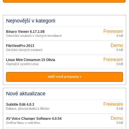
Nejnovější v kategorii
Freeware
Binary Viewer 6.17.1.08
Otevírání souborů v různých formátech
0 kB
Demo
FileViewPro 2013
Otvírání různých souborů
0 kB
Freeware
Linux Mint Cinnamon 15 Olivia
Operační systém Linux
0 kB
další nové programy »
Nové aktualizace
Freeware
Subtitle Edit 4.0.3
Editace, převod titulků k filmům
0 kB
Demo
AV Voice Changer Software 4.0.54
Změna hlasu v real-timu.
0 kB