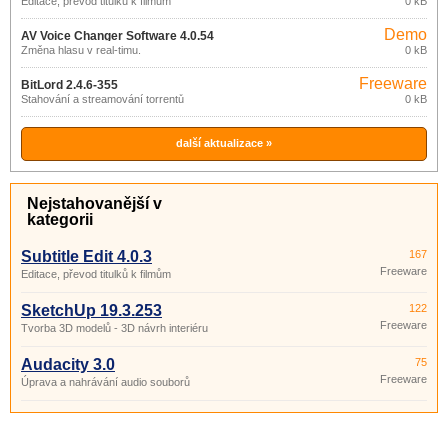
Editace, převod titulků k filmům
0 kB
Demo
AV Voice Changer Software 4.0.54
Změna hlasu v real-timu.
0 kB
Freeware
BitLord 2.4.6-355
Stahování a streamování torrentů
0 kB
další aktualizace »
Nejstahovanější v
kategorii
Subtitle Edit 4.0.3
167
Freeware
Editace, převod titulků k filmům
SketchUp 19.3.253
122
Freeware
Tvorba 3D modelů - 3D návrh interiéru
Audacity 3.0
75
Freeware
Úprava a nahrávání audio souborů