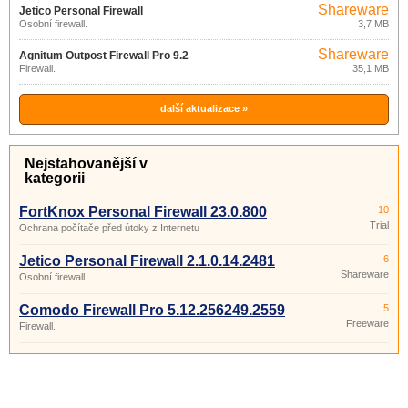
Shareware
Jetico Personal Firewall
Osobní firewall.
3,7 MB
2.1.0.14.2481
Shareware
Agnitum Outpost Firewall Pro 9.2
Firewall.
35,1 MB
další aktualizace »
Nejstahovanější v
kategorii
FortKnox Personal Firewall 23.0.800
10
Trial
Ochrana počítače před útoky z Internetu
Jetico Personal Firewall 2.1.0.14.2481
6
Shareware
Osobní firewall.
Comodo Firewall Pro 5.12.256249.2559
5
Freeware
Firewall.