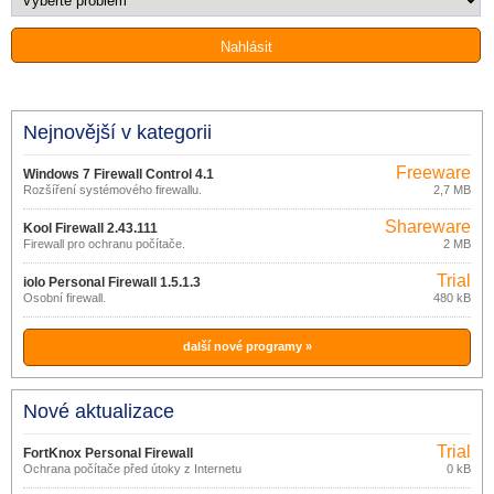
Nejnovější v kategorii
Freeware
Windows 7 Firewall Control 4.1
Rozšíření systémového firewallu.
2,7 MB
Shareware
Kool Firewall 2.43.111
Firewall pro ochranu počítače.
2 MB
Trial
iolo Personal Firewall 1.5.1.3
Osobní firewall.
480 kB
další nové programy »
Nové aktualizace
Trial
FortKnox Personal Firewall
Ochrana počítače před útoky z Internetu
0 kB
23.0.800