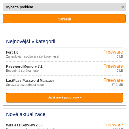
Nejnovější v kategorii
Freeware
Fort 1.0
Zaheslování souborů a správce hesel
0 kB
Freeware
Password Memory 7.1
Bezpečná správa hesel
0 kB
Freeware
LastPass Password Manager
Správa a bezpečnost hesel
87,2 MB
4.55.0
další nové programy »
Nové aktualizace
Freeware
WirelessKeyView 2.06