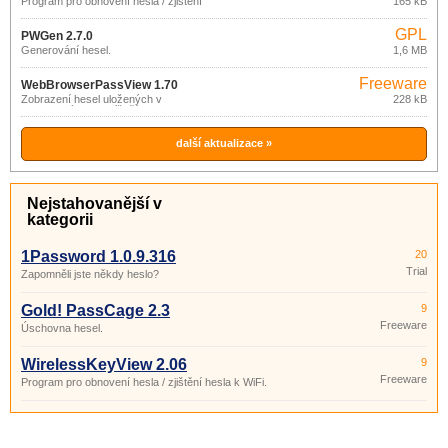
Program pro obnovení hesla / zjištění
165 kB
hesla k WiFi.
GPL
PWGen 2.7.0
Generování hesel.
1,6 MB
Freeware
WebBrowserPassView 1.70
Zobrazení hesel uložených v
228 kB
internetových prohlížečích.
další aktualizace »
Nejstahovanější v
kategorii
1Password 1.0.9.316
20
Trial
Zapomněli jste někdy heslo?
Gold! PassCage 2.3
9
Freeware
Úschovna hesel.
WirelessKeyView 2.06
9
Freeware
Program pro obnovení hesla / zjištění hesla k WiFi.