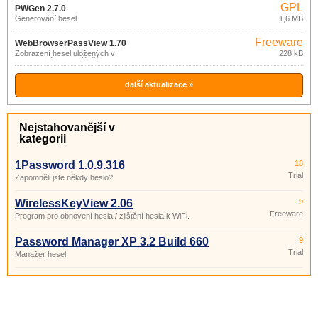
GPL
PWGen 2.7.0
Generování hesel.
1,6 MB
Freeware
WebBrowserPassView 1.70
Zobrazení hesel uložených v
228 kB
internetových prohlížečích.
další aktualizace »
Nejstahovanější v
kategorii
1Password 1.0.9.316
18
Trial
Zapomněli jste někdy heslo?
WirelessKeyView 2.06
9
Freeware
Program pro obnovení hesla / zjištění hesla k WiFi.
Password Manager XP 3.2 Build 660
9
Trial
Manažer hesel.