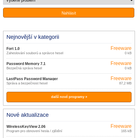
Nejnovější v kategorii
Freeware
Fort 1.0
Zaheslování souborů a správce hesel
0 kB
Freeware
Password Memory 7.1
Bezpečná správa hesel
0 kB
Freeware
LastPass Password Manager
Správa a bezpečnost hesel
87,2 MB
4.55.0
další nové programy »
Nové aktualizace
Freeware
WirelessKeyView 2.06
Program pro obnovení hesla / zjištění
165 kB
hesla k WiFi.