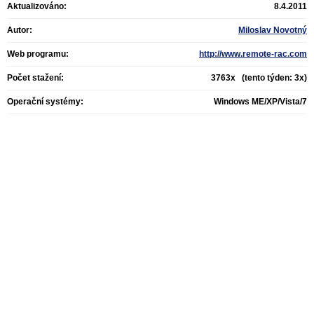
Aktualizováno:
8.4.2011
Autor:
Miloslav Novotný
Web programu:
http://www.remote-rac.com
Počet stažení:
3763x (tento týden: 3x)
Operační systémy:
Windows ME/XP/Vista/7