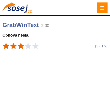
≡
GrabWinText
2.00
Obnova hesla.
(
3
-
1
x)