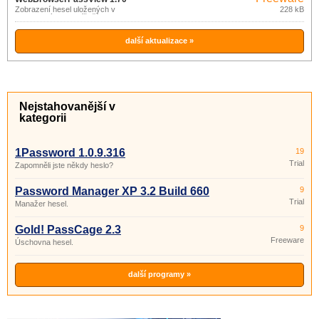
Zobrazení hesel uložených v
228 kB
internetových prohlížečích.
další aktualizace »
Nejstahovanější v
kategorii
1Password 1.0.9.316
19
Trial
Zapomněli jste někdy heslo?
Password Manager XP 3.2 Build 660
9
Trial
Manažer hesel.
Gold! PassCage 2.3
9
Freeware
Úschovna hesel.
další programy »