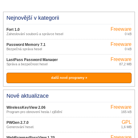
Nejnovější v kategorii
Freeware
Fort 1.0
Zaheslování souborů a správce hesel
0 kB
Freeware
Password Memory 7.1
Bezpečná správa hesel
0 kB
Freeware
LastPass Password Manager
Správa a bezpečnost hesel
87,2 MB
4.55.0
další nové programy »
Nové aktualizace
Freeware
WirelessKeyView 2.06
Program pro obnovení hesla / zjištění
165 kB
hesla k WiFi.
GPL
PWGen 2.7.0
Generování hesel.
1,6 MB
Freeware
WebBrowserPassView 1.70