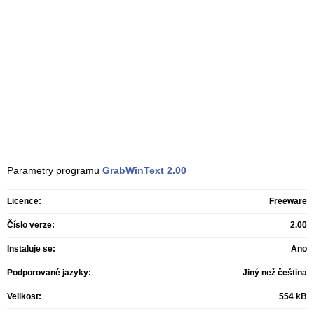
Parametry programu
GrabWinText
2.00
Licence:
Freeware
Číslo verze:
2.00
Instaluje se:
Ano
Podporované jazyky:
Jiný než čeština
Velikost:
554 kB