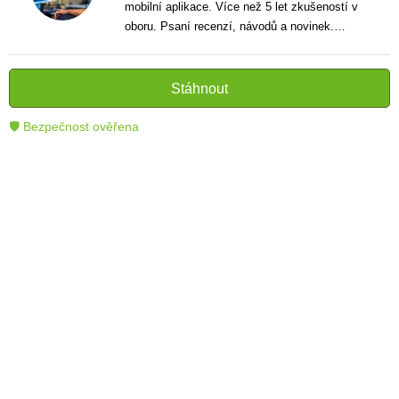
mobilní aplikace. Více než 5 let zkušeností v
oboru. Psaní recenzí, návodů a novinek.
Tvůrce jasných a informativních textů, které
pomáhají čtenářům lépe porozumět a využít
moderní technologie.
Stáhnout
🛡 Bezpečnost ověřena