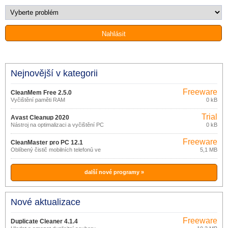
Nejnovější v kategorii
Freeware
CleanMem Free 2.5.0
Vyčištění paměti RAM
0 kB
Trial
Avast Cleanup 2020
Nástroj na optimalizaci a vyčištění PC
0 kB
Freeware
CleanMaster pro PC 12.1
Oblíbený čistič mobilních telefonů ve
5,1 MB
verzi pro PC.
další nové programy »
Nové aktualizace
Freeware
Duplicate Cleaner 4.1.4