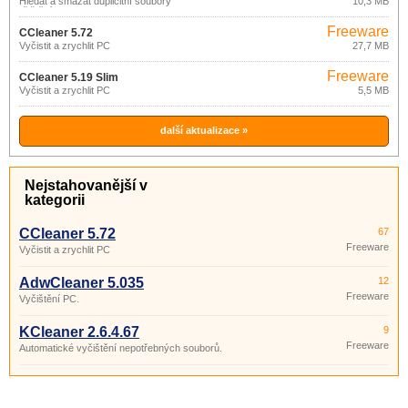
Hledat a smazat duplicitní soubory
10,3 MB
(čištění PC)
Freeware
CCleaner 5.72
Vyčistit a zrychlit PC
27,7 MB
Freeware
CCleaner 5.19 Slim
Vyčistit a zrychlit PC
5,5 MB
další aktualizace »
Nejstahovanější v
kategorii
CCleaner 5.72
67
Freeware
Vyčistit a zrychlit PC
AdwCleaner 5.035
12
Freeware
Vyčištění PC.
KCleaner 2.6.4.67
9
Freeware
Automatické vyčištění nepotřebných souborů.