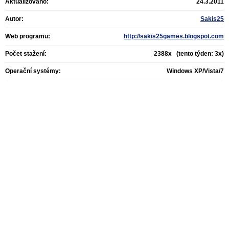
Aktualizováno:
24.3.2011
Autor:
Sakis25
Web programu:
http://sakis25games.blogspot.com
Počet stažení:
2388x (tento týden: 3x)
Operační systémy:
Windows XP/Vista/7