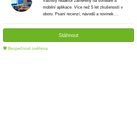
Vášnivý redaktor zaměřený na software a
mobilní aplikace. Více než 5 let zkušeností v
oboru. Psaní recenzí, návodů a novinek.
Tvůrce jasných a informativních textů, které
pomáhají čtenářům lépe porozumět a využít
moderní technologie.
Stáhnout
🛡 Bezpečnost ověřena