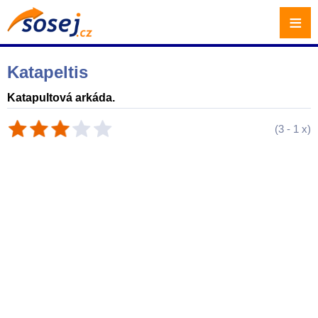
≡
Katapeltis
Katapultová arkáda.
(
3
-
1
x)