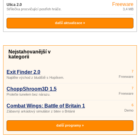
Freeware
Ulica 2.0
Střílečka procvičující postřeh hráče.
3,4 MB
další aktualizace »
Nejstahovanější v
kategorii
Exit Finder 2.0
7
Freeware
Najděte východ z bludiště s Hopíkem.
ChoppShroom3D 1.5
7
Freeware
Proleťte tunelem bez nárazu.
Combat Wings: Battle of Britain 1
6
Demo
Zábavný arkádový simulátor z bitev o Británii
další programy »