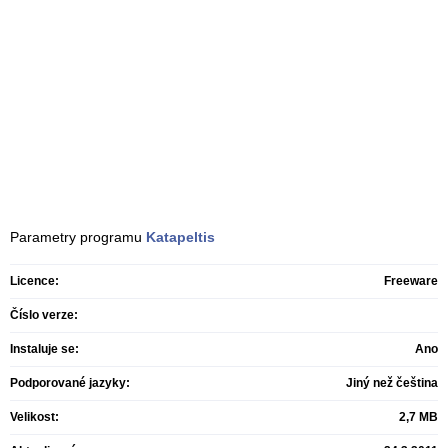
Parametry programu
Katapeltis
Licence:
Freeware
Číslo verze:
Instaluje se:
Ano
Podporované jazyky:
Jiný než čeština
Velikost:
2,7 MB