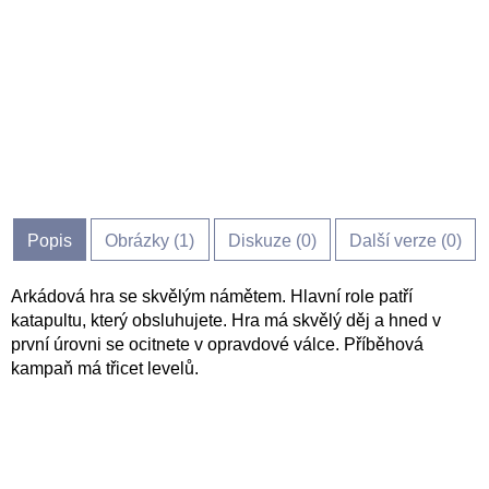
Popis
Obrázky (
1
)
Diskuze (
0
)
Další verze (0)
Arkádová hra se skvělým námětem. Hlavní role patří
katapultu, který obsluhujete. Hra má skvělý děj a hned v
první úrovni se ocitnete v opravdové válce. Příběhová
kampaň má třicet levelů.