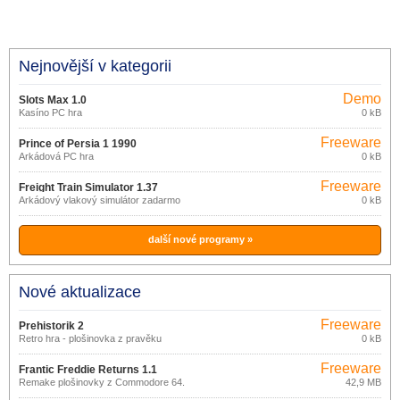
Nejnovější v kategorii
Demo
Slots Max 1.0
Kasíno PC hra
0 kB
Freeware
Prince of Persia 1 1990
Arkádová PC hra
0 kB
Freeware
Freight Train Simulator 1.37
Arkádový vlakový simulátor zadarmo
0 kB
další nové programy »
Nové aktualizace
Freeware
Prehistorik 2
Retro hra - plošinovka z pravěku
0 kB
Freeware
Frantic Freddie Returns 1.1
Remake plošinovky z Commodore 64.
42,9 MB