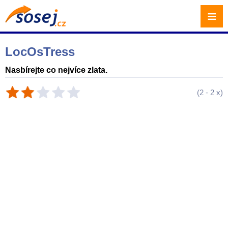
≡
LocOsTress
Nasbírejte co nejvíce zlata.
(
2
-
2
x)