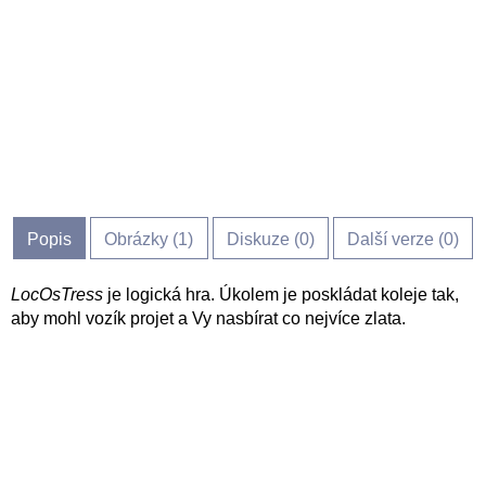
Popis
Obrázky (
1
)
Diskuze (
0
)
Další verze (0)
LocOsTress
je logická hra. Úkolem je poskládat koleje tak,
aby mohl vozík projet a Vy nasbírat co nejvíce zlata.