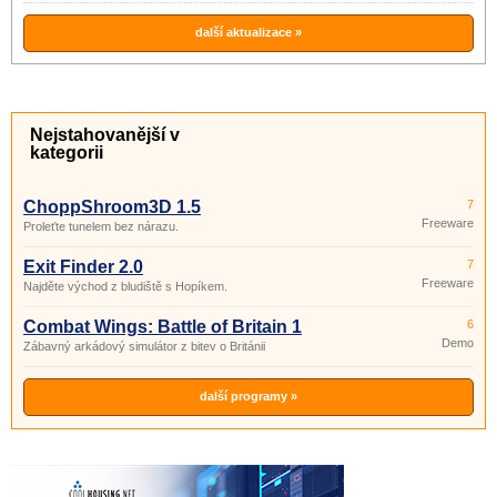
další aktualizace »
Nejstahovanější v
kategorii
ChoppShroom3D 1.5
7
Freeware
Proleťte tunelem bez nárazu.
Exit Finder 2.0
7
Freeware
Najděte východ z bludiště s Hopíkem.
Combat Wings: Battle of Britain 1
6
Demo
Zábavný arkádový simulátor z bitev o Británii
další programy »