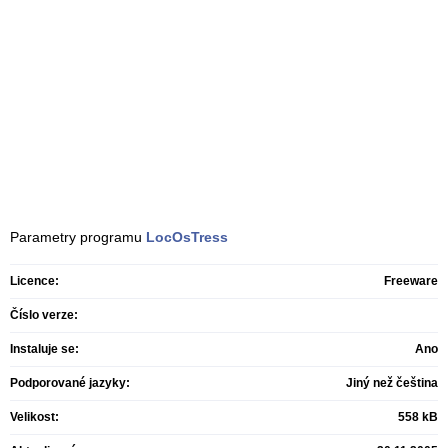
Parametry programu
LocOsTress
Licence:
Freeware
Číslo verze:
Instaluje se:
Ano
Podporované jazyky:
Jiný než čeština
Velikost:
558 kB