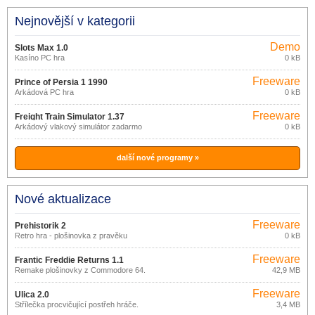
Nejnovější v kategorii
Demo
Slots Max 1.0
Kasíno PC hra
0 kB
Freeware
Prince of Persia 1 1990
Arkádová PC hra
0 kB
Freeware
Freight Train Simulator 1.37
Arkádový vlakový simulátor zadarmo
0 kB
další nové programy »
Nové aktualizace
Freeware
Prehistorik 2
Retro hra - plošinovka z pravěku
0 kB
Freeware
Frantic Freddie Returns 1.1
Remake plošinovky z Commodore 64.
42,9 MB
Freeware
Ulica 2.0
Střílečka procvičující postřeh hráče.
3,4 MB