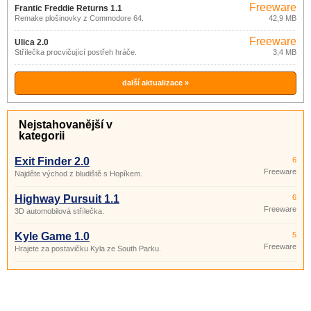
Freeware
Frantic Freddie Returns 1.1
Remake plošinovky z Commodore 64.
42,9 MB
Freeware
Ulica 2.0
Střílečka procvičující postřeh hráče.
3,4 MB
další aktualizace »
Nejstahovanější v
kategorii
Exit Finder 2.0
6
Freeware
Najděte východ z bludiště s Hopíkem.
Highway Pursuit 1.1
6
Freeware
3D automobilová střílečka.
Kyle Game 1.0
5
Freeware
Hrajete za postavičku Kyla ze South Parku.