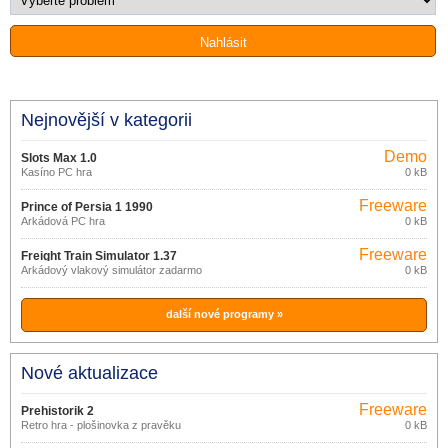
Nejnovější v kategorii
Demo
Slots Max 1.0
Kasíno PC hra
0 kB
Freeware
Prince of Persia 1 1990
Arkádová PC hra
0 kB
Freeware
Freight Train Simulator 1.37
Arkádový vlakový simulátor zadarmo
0 kB
další nové programy »
Nové aktualizace
Freeware
Prehistorik 2
Retro hra - plošinovka z pravěku
0 kB