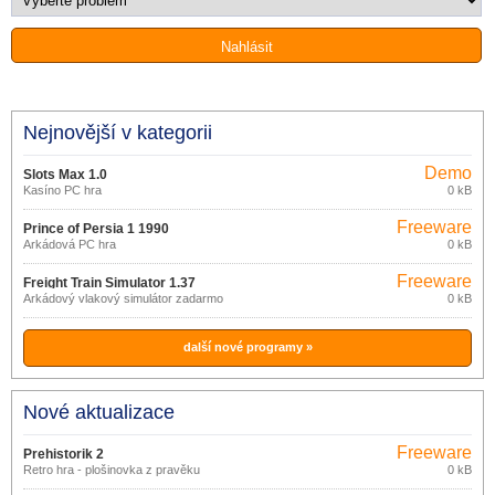
Nejnovější v kategorii
Demo
Slots Max 1.0
Kasíno PC hra
0 kB
Freeware
Prince of Persia 1 1990
Arkádová PC hra
0 kB
Freeware
Freight Train Simulator 1.37
Arkádový vlakový simulátor zadarmo
0 kB
další nové programy »
Nové aktualizace
Freeware
Prehistorik 2
Retro hra - plošinovka z pravěku
0 kB