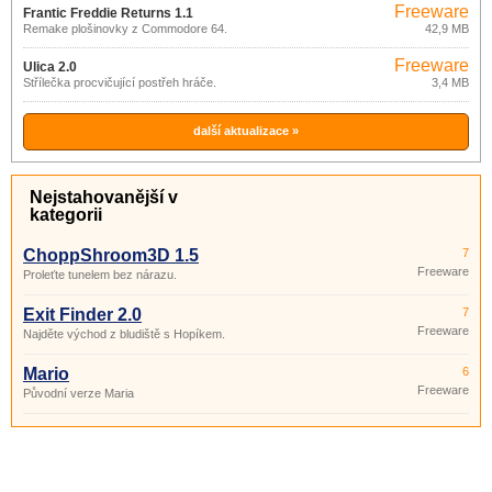
Freeware
Frantic Freddie Returns 1.1
Remake plošinovky z Commodore 64.
42,9 MB
Freeware
Ulica 2.0
Střílečka procvičující postřeh hráče.
3,4 MB
další aktualizace »
Nejstahovanější v
kategorii
ChoppShroom3D 1.5
7
Freeware
Proleťte tunelem bez nárazu.
Exit Finder 2.0
7
Freeware
Najděte východ z bludiště s Hopíkem.
Mario
6
Freeware
Původní verze Maria