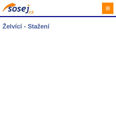
≡
Želvící - Stažení