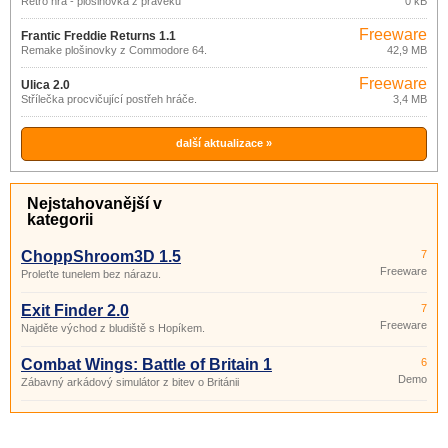
Retro hra - plošinovka z pravěku
0 kB
Freeware
Frantic Freddie Returns 1.1
Remake plošinovky z Commodore 64.
42,9 MB
Freeware
Ulica 2.0
Střílečka procvičující postřeh hráče.
3,4 MB
další aktualizace »
Nejstahovanější v
kategorii
ChoppShroom3D 1.5
7
Freeware
Proleťte tunelem bez nárazu.
Exit Finder 2.0
7
Freeware
Najděte východ z bludiště s Hopíkem.
Combat Wings: Battle of Britain 1
6
Demo
Zábavný arkádový simulátor z bitev o Británii