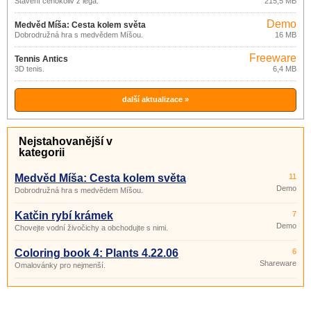
Stavění čehokoliv z lega.
215,5 MB
4.3.8.0
Demo
Medvěd Míša: Cesta kolem světa
Dobrodružná hra s medvědem Míšou.
16 MB
Freeware
Tennis Antics
3D tenis.
6,4 MB
další aktualizace »
Nejstahovanější v
kategorii
Medvěd Míša: Cesta kolem světa
11
Demo
Dobrodružná hra s medvědem Míšou.
Katčin rybí krámek
7
Demo
Chovejte vodní živočichy a obchodujte s nimi.
Coloring book 4: Plants 4.22.06
6
Shareware
Omalovánky pro nejmenší.