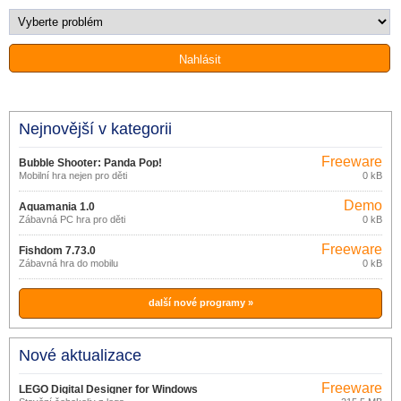
Nejnovější v kategorii
Freeware
Bubble Shooter: Panda Pop!
Mobilní hra nejen pro děti
0 kB
13.1.101
Demo
Aquamania 1.0
Zábavná PC hra pro děti
0 kB
Freeware
Fishdom 7.73.0
Zábavná hra do mobilu
0 kB
další nové programy »
Nové aktualizace
Freeware
LEGO Digital Designer for Windows