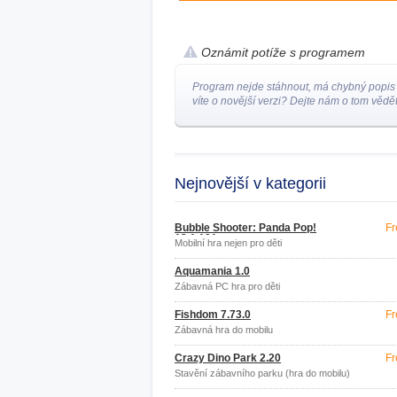
Oznámit potíže s programem
Program nejde stáhnout, má chybný popis
víte o novější verzi? Dejte nám o tom vědět
Nejnovější v kategorii
Bubble Shooter: Panda Pop!
Fr
13.1.101
Mobilní hra nejen pro děti
Aquamania 1.0
Zábavná PC hra pro děti
Fishdom 7.73.0
Fr
Zábavná hra do mobilu
Crazy Dino Park 2.20
Fr
Stavění zábavního parku (hra do mobilu)