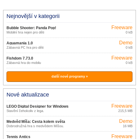
Nejnovější v kategorii
Freeware
Bubble Shooter: Panda Pop!
Mobilní hra nejen pro děti
0 kB
13.1.101
Demo
Aquamania 1.0
Zábavná PC hra pro děti
0 kB
Freeware
Fishdom 7.73.0
Zábavná hra do mobilu
0 kB
další nové programy »
Nové aktualizace
Freeware
LEGO Digital Designer for Windows
Stavění čehokoliv z lega.
215,5 MB
4.3.8.0
Demo
Medvěd Míša: Cesta kolem světa
Dobrodružná hra s medvědem Míšou.
16 MB
Freeware
Tennis Antics