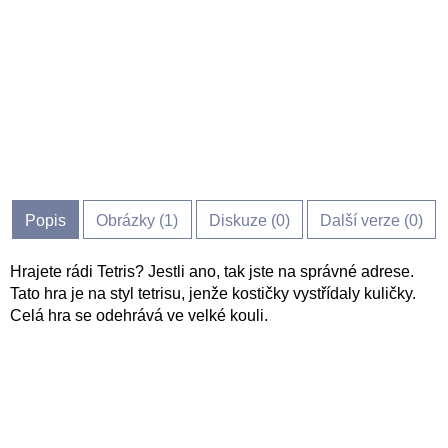
Popis
Obrázky (
1
)
Diskuze (
0
)
Další verze (0)
Hrajete rádi Tetris? Jestli ano, tak jste na správné adrese.
Tato hra je na styl tetrisu, jenže kostičky vystřídaly kuličky.
Celá hra se odehrává ve velké kouli.