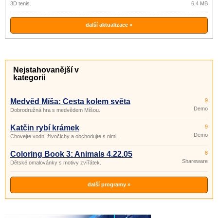
3D tenis.
6,4 MB
další aktualizace »
Nejstahovanější v
kategorii
Medvěd Míša: Cesta kolem světa
9
Demo
Dobrodružná hra s medvědem Míšou.
Katčin rybí krámek
9
Demo
Chovejte vodní živočichy a obchodujte s nimi.
Coloring Book 3: Animals 4.22.05
8
Shareware
Dětské omalovánky s motivy zvířátek.
další programy »