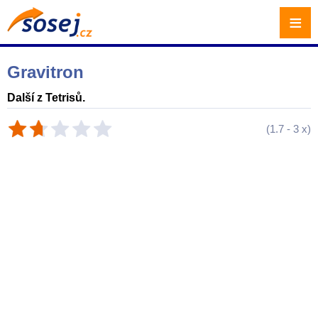
≡
Gravitron
Další z Tetrisů.
(
1.7
-
3
x)