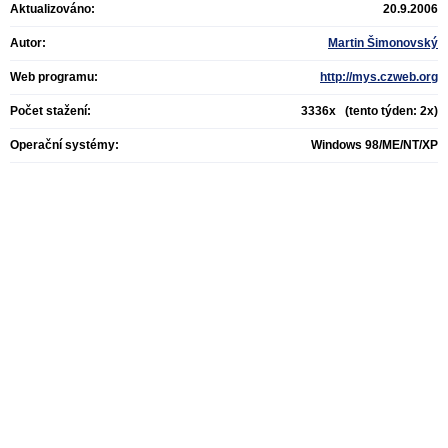
Aktualizováno:
20.9.2006
Autor:
Martin Šimonovský
Web programu:
http://mys.czweb.org
Počet stažení:
3336x (tento týden: 2x)
Operační systémy:
Windows 98/ME/NT/XP