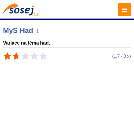
≡
MyS Had
1
Variace na téma had.
(
1.7
-
3
x)