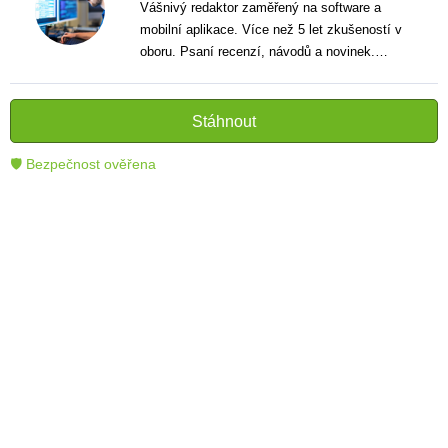
Vášnivý redaktor zaměřený na software a
mobilní aplikace. Více než 5 let zkušeností v
oboru. Psaní recenzí, návodů a novinek.
Tvůrce jasných a informativních textů, které
pomáhají čtenářům lépe porozumět a využít
moderní technologie.
Stáhnout
🛡 Bezpečnost ověřena