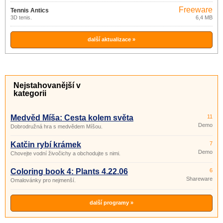
Freeware
Tennis Antics
3D tenis.
6,4 MB
další aktualizace »
Nejstahovanější v
kategorii
Medvěd Míša: Cesta kolem světa
11
Demo
Dobrodružná hra s medvědem Míšou.
Katčin rybí krámek
7
Demo
Chovejte vodní živočichy a obchodujte s nimi.
Coloring book 4: Plants 4.22.06
6
Shareware
Omalovánky pro nejmenší.
další programy »