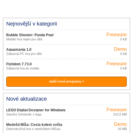
Nejnovější v kategorii
Freeware
Bubble Shooter: Panda Pop!
Mobilní hra nejen pro děti
0 kB
13.1.101
Demo
Aquamania 1.0
Zábavná PC hra pro děti
0 kB
Freeware
Fishdom 7.73.0
Zábavná hra do mobilu
0 kB
další nové programy »
Nové aktualizace
Freeware
LEGO Digital Designer for Windows
Stavění čehokoliv z lega.
215,5 MB
4.3.8.0
Demo
Medvěd Míša: Cesta kolem světa
Dobrodružná hra s medvědem Míšou.
16 MB