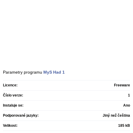
Parametry programu
MyS Had
1
Licence:
Freeware
Číslo verze:
1
Instaluje se:
Ano
Podporované jazyky:
Jiný než čeština
Velikost:
185 kB