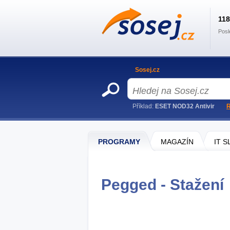
11
Posl
Sosej.cz
Příklad:
ESET NOD32 Antivir
R
PROGRAMY
MAGAZÍN
IT 
Pegged - Stažení