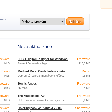
 nebo
.
Nové aktualizace
eeware
LEGO Digital Designer for Windows
Freeware
4.3.8.0
0 kB
Stavění čehokoliv z lega.
215,5 MB
Demo
Medvěd Míša: Cesta kolem světa
Demo
0 kB
Dobrodružná hra s medvědem Míšou.
16 MB
eeware
Tennis Antics
Freeware
0 kB
3D tenis.
6,4 MB
eeware
The MagicBook 7.0
Freeware
0 kB
Elektronické omalovánky pro nejmenší.
3,1 MB
eeware
Coloring book 4: Plants 4.22.06
Shareware