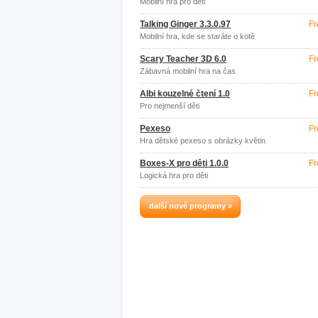
Mobilní hra pro děti
Talking Ginger 3.3.0.97
Fr
Mobilní hra, kde se staráte o kotě
Scary Teacher 3D 6.0
Fr
Zábavná mobilní hra na čas
Albi kouzelné čtení 1.0
Fr
Pro nejmenší děti
Pexeso
Fr
Hra dětské pexeso s obrázky květin
Boxes-X pro děti 1.0.0
Fr
Logická hra pro děti
další nové programy »