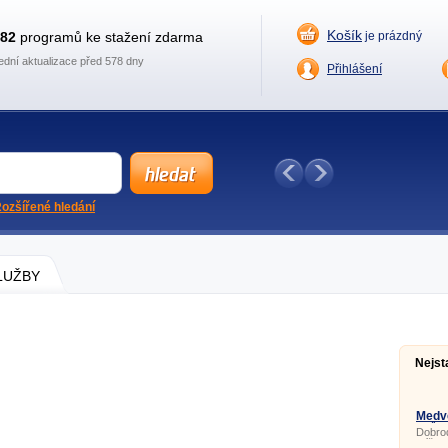
Košík
882
programů ke stažení zdarma
je prázdný
ední aktualizace před 578 dny
Přihlášení
ozšířené hledání
SLUŽBY
Nejst
Medv
světa
Dobro
Míšou