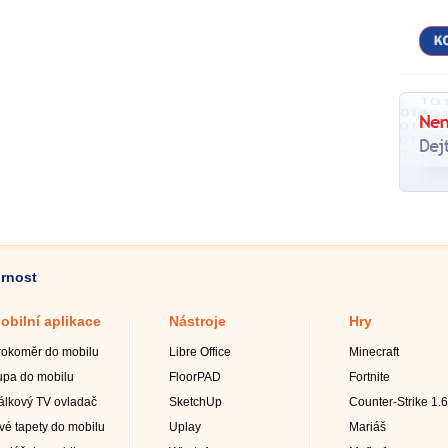
ornost
obilní aplikace
Nástroje
Hry
rokoměr do mobilu
Libre Office
Minecraft
upa do mobilu
FloorPAD
Fortnite
álkový TV ovladač
SketchUp
Counter-Strike 1.6
ivé tapety do mobilu
Uplay
Mariáš