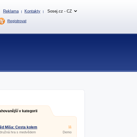
Reklama
Kontakty
|
|
Registrovat
ahovanější v kategorii
ěd Míša: Cesta kolem
11
družná hra s medvědem
Demo
.