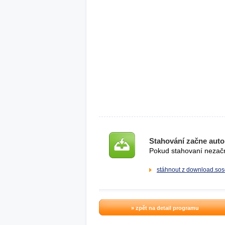
Stahování začne auto
Pokud stahovaní nezačne
stáhnout z download.sos
» zpět na detail programu