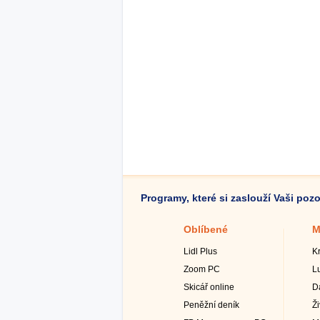
Programy, které si zaslouží Vaši poz
Oblíbené
M
Lidl Plus
K
Zoom PC
L
Skicář online
D
Peněžní deník
Ž