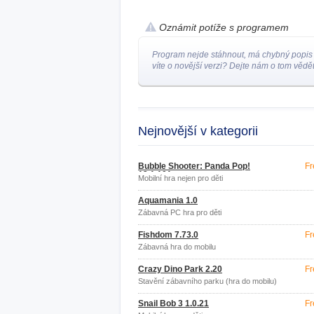
Oznámit potíže s programem
Program nejde stáhnout, má chybný popis
víte o novější verzi? Dejte nám o tom vědět
Nejnovější v kategorii
Bubble Shooter: Panda Pop!
Fr
13.1.101
Mobilní hra nejen pro děti
Aquamania 1.0
Zábavná PC hra pro děti
Fishdom 7.73.0
Fr
Zábavná hra do mobilu
Crazy Dino Park 2.20
Fr
Stavění zábavního parku (hra do mobilu)
Snail Bob 3 1.0.21
Fr