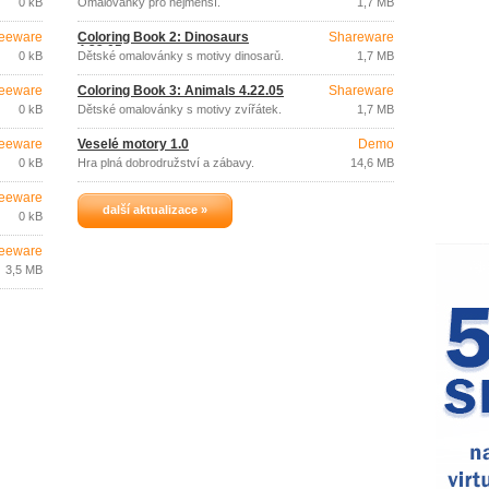
0 kB
Omalovánky pro nejmenší.
1,7 MB
eeware
Coloring Book 2: Dinosaurs
Shareware
4.22.05
0 kB
Dětské omalovánky s motivy dinosarů.
1,7 MB
eeware
Coloring Book 3: Animals 4.22.05
Shareware
0 kB
Dětské omalovánky s motivy zvířátek.
1,7 MB
eeware
Veselé motory 1.0
Demo
0 kB
Hra plná dobrodružství a zábavy.
14,6 MB
eeware
další aktualizace »
0 kB
eeware
3,5 MB