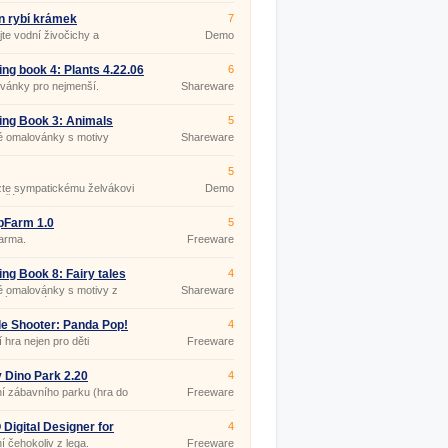
n rybí krámek
7
te vodní živočichy a
Demo
ujte s nimi.
ing book 4: Plants 4.22.06
6
vánky pro nejmenší.
Shareware
ing Book 3: Animals
5
05
é omalovánky s motivy
Shareware
ek.
5
te sympatickému želvákovi
Demo
t řád!
pFarm 1.0
5
arma.
Freeware
ing Book 8: Fairy tales
4
98
é omalovánky s motivy z
Shareware
ných pohádek.
e Shooter: Panda Pop!
4
101
í hra nejen pro děti
Freeware
 Dino Park 2.20
4
í zábavního parku (hra do
Freeware
)
Digital Designer for
4
ws 4.3.8.0
í čehokoliv z lega.
Freeware