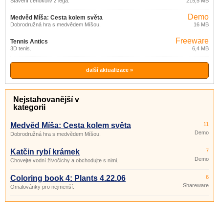
Stavění čehokoliv z lega.
215,5 MB
4.3.8.0
Demo
Medvěd Míša: Cesta kolem světa
Dobrodružná hra s medvědem Míšou.
16 MB
Freeware
Tennis Antics
3D tenis.
6,4 MB
další aktualizace »
Nejstahovanější v
kategorii
Medvěd Míša: Cesta kolem světa
11
Demo
Dobrodružná hra s medvědem Míšou.
Katčin rybí krámek
7
Demo
Chovejte vodní živočichy a obchodujte s nimi.
Coloring book 4: Plants 4.22.06
6
Shareware
Omalovánky pro nejmenší.