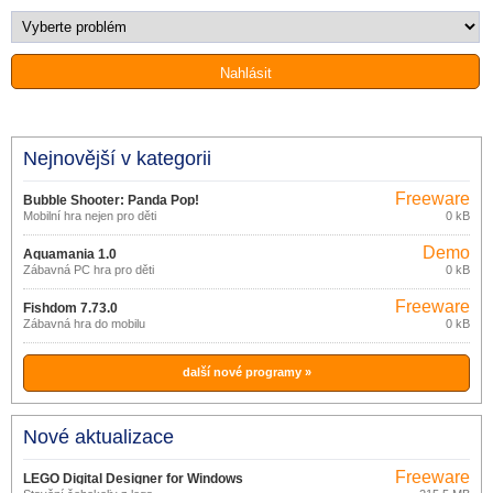
Nejnovější v kategorii
Freeware
Bubble Shooter: Panda Pop!
Mobilní hra nejen pro děti
0 kB
13.1.101
Demo
Aquamania 1.0
Zábavná PC hra pro děti
0 kB
Freeware
Fishdom 7.73.0
Zábavná hra do mobilu
0 kB
další nové programy »
Nové aktualizace
Freeware
LEGO Digital Designer for Windows