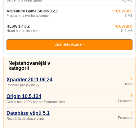
Server pro Team Speak
4,3 MB
Freeware
Adventure Game Studio 3.2.1
Program na tvorbu adventur.
8 MB
Freeware
HLSW 1.4.0.2
Hraní her po internetu.
11,1 MB
další aktualizace »
Nejstahovanější v
kategorii
Xpadder 2011.06.24
7
Demo
Podpora pro joysticky.
Origin 10.5.124
6
Freeware
Online nákup PC her od Electronic Arts
Databáze vtipů 5.1
6
Freeware
Rozsáhlá databáze vtipů.