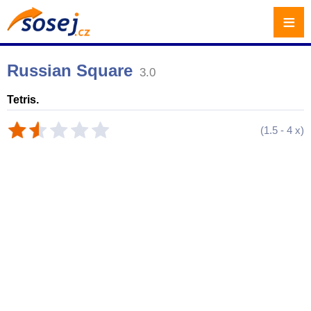
≡
Russian Square
3.0
Tetris.
(
1.5
-
4
x)