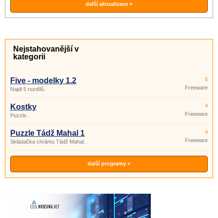
další aktualizace »
Nejstahovanější v
kategorii
Five - modelky 1.2
5
Freeware
Najdi 5 rozdílů.
Kostky
4
Freeware
Puzzle.
Puzzle Tádž Mahal 1
4
Freeware
Skládačka chrámu Tádž Mahal.
další programy »