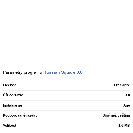
Parametry programu
Russian Square
3.0
Licence:
Freeware
Číslo verze:
3.0
Instaluje se:
Ano
Podporované jazyky:
Jiný než čeština
Velikost:
1,6 MB