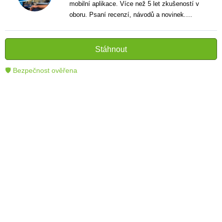
mobilní aplikace. Více než 5 let zkušeností v
oboru. Psaní recenzí, návodů a novinek.
Tvůrce jasných a informativních textů, které
pomáhají čtenářům lépe porozumět a využít
moderní technologie.
Stáhnout
🛡 Bezpečnost ověřena