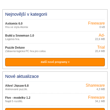
Nejnovější v kategorii
Freeware
Axitomix 6.0
Hra ve stylu Atomix
0 kB
Ad-
Build a Snowman 1.0
supported
Logická hra.
22,6 MB
Trial
Puzzle Deluxe
Zábavná logická PC hra pro celou
20,4 MB
rodinu.
další nové programy »
Nové aktualizace
Shareware
Alive! Jigsaw 6.8
Animované puzzle.
4,3 MB
Freeware
Five - modelky 1.2
Najdi 5 rozdílů.
34,1 MB