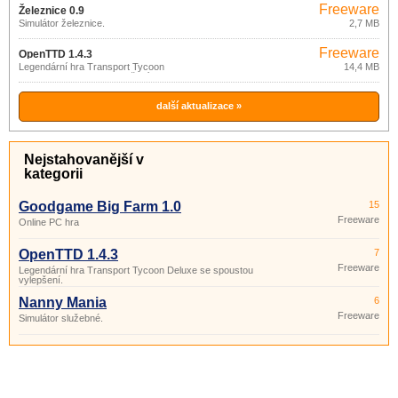
Freeware
Železnice 0.9
Simulátor železnice.
2,7 MB
Freeware
OpenTTD 1.4.3
Legendární hra Transport Tycoon
14,4 MB
Deluxe se spoustou vylepšení.
další aktualizace »
Nejstahovanější v
kategorii
Goodgame Big Farm 1.0
15
Freeware
Online PC hra
OpenTTD 1.4.3
7
Freeware
Legendární hra Transport Tycoon Deluxe se spoustou
vylepšení.
Nanny Mania
6
Freeware
Simulátor služebné.