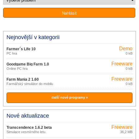
Nejnovější v kategorii
Demo
Farmer´s Life 10
PC hra
0 kB
Freeware
Goodgame Big Farm 1.0
Online PC hra
0 kB
Freeware
Farm Mania 2 1.60
Farmářský simulátor do mobilu
0 kB
další nové programy »
Nové aktualizace
Freeware
Transcendence 1.6.2 beta
Simulace vesmírného letu.
36,2 MB