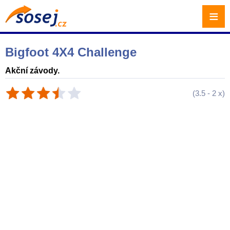
≡
Bigfoot 4X4 Challenge
Akční závody.
(
3.5
-
2
x)