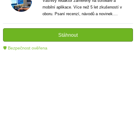
Vášnivý redaktor zaměřený na software a
mobilní aplikace. Více než 5 let zkušeností v
oboru. Psaní recenzí, návodů a novinek.
Tvůrce jasných a informativních textů, které
pomáhají čtenářům lépe porozumět a využít
moderní technologie.
Stáhnout
🛡 Bezpečnost ověřena