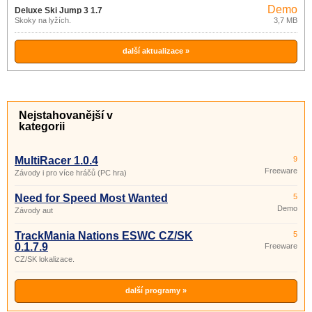
Demo
Deluxe Ski Jump 3 1.7
Skoky na lyžích.
3,7 MB
další aktualizace »
Nejstahovanější v
kategorii
MultiRacer 1.0.4
9
Freeware
Závody i pro více hráčů (PC hra)
Need for Speed Most Wanted
5
Demo
Závody aut
TrackMania Nations ESWC CZ/SK
5
0.1.7.9
Freeware
CZ/SK lokalizace.
další programy »