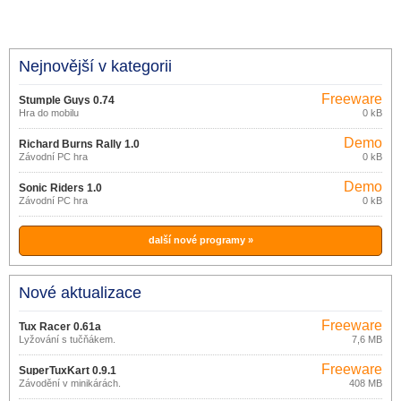
Nejnovější v kategorii
Freeware
Stumple Guys 0.74
Hra do mobilu
0 kB
Demo
Richard Burns Rally 1.0
Závodní PC hra
0 kB
Demo
Sonic Riders 1.0
Závodní PC hra
0 kB
další nové programy »
Nové aktualizace
Freeware
Tux Racer 0.61a
Lyžování s tučňákem.
7,6 MB
Freeware
SuperTuxKart 0.9.1
Závodění v minikárách.
408 MB