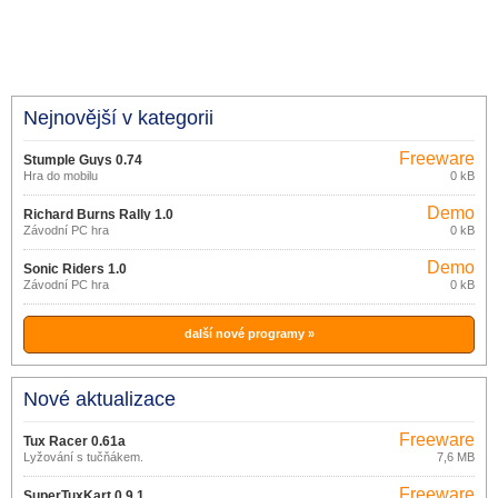
Nejnovější v kategorii
Freeware
Stumple Guys 0.74
Hra do mobilu
0 kB
Demo
Richard Burns Rally 1.0
Závodní PC hra
0 kB
Demo
Sonic Riders 1.0
Závodní PC hra
0 kB
další nové programy »
Nové aktualizace
Freeware
Tux Racer 0.61a
Lyžování s tučňákem.
7,6 MB
Freeware
SuperTuxKart 0.9.1