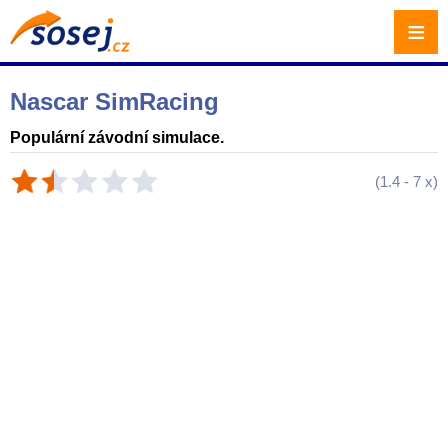
≡
Nascar SimRacing
Populární závodní simulace.
(
1.4
-
7
x)