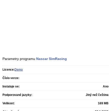
Parametry programu
Nascar SimRacing
Licence:
Demo
Číslo verze:
Instaluje se:
Ano
Podporované jazyky:
Jiný než čeština
Velikost:
169 MB