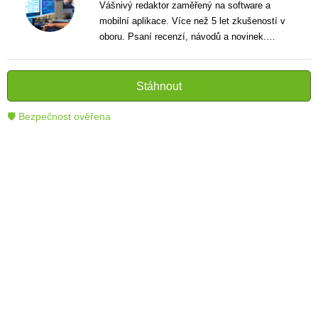
Vášnivý redaktor zaměřený na software a
mobilní aplikace. Více než 5 let zkušeností v
oboru. Psaní recenzí, návodů a novinek.
Tvůrce jasných a informativních textů, které
pomáhají čtenářům lépe porozumět a využít
moderní technologie.
Stáhnout
🛡 Bezpečnost ověřena