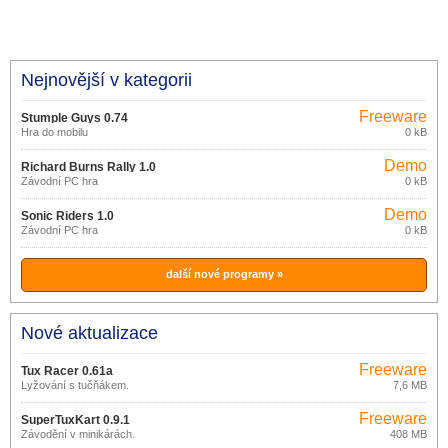
Nejnovější v kategorii
Freeware
Stumple Guys 0.74
Hra do mobilu
0 kB
Demo
Richard Burns Rally 1.0
Závodní PC hra
0 kB
Demo
Sonic Riders 1.0
Závodní PC hra
0 kB
další nové programy »
Nové aktualizace
Freeware
Tux Racer 0.61a
Lyžování s tučňákem.
7,6 MB
Freeware
SuperTuxKart 0.9.1
Závodění v minikárách.
408 MB