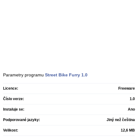
Parametry programu
Street Bike Furry
1.0
Licence:
Freeware
Číslo verze:
1.0
Instaluje se:
Ano
Podporované jazyky:
Jiný než čeština
Velikost:
12,6 MB