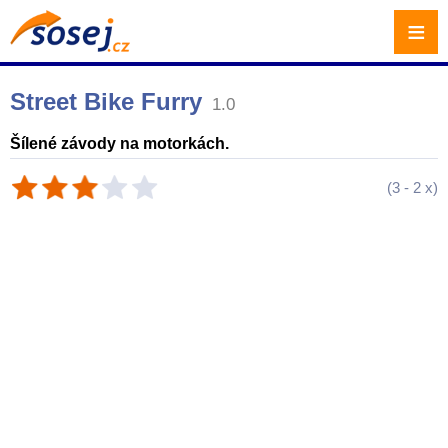
≡
Street Bike Furry
1.0
Šílené závody na motorkách.
(
3
-
2
x)