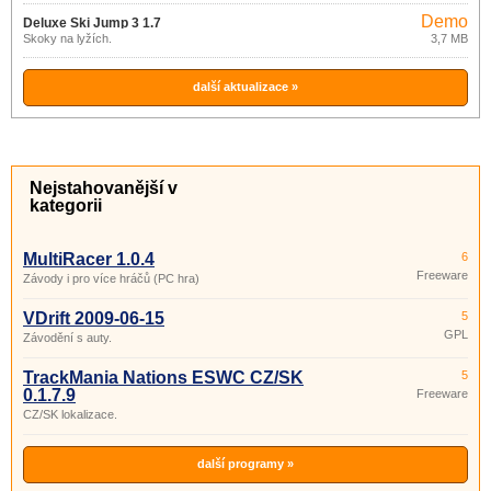
Demo
Deluxe Ski Jump 3 1.7
Skoky na lyžích.
3,7 MB
další aktualizace »
Nejstahovanější v
kategorii
MultiRacer 1.0.4
6
Freeware
Závody i pro více hráčů (PC hra)
VDrift 2009-06-15
5
GPL
Závodění s auty.
TrackMania Nations ESWC CZ/SK
5
0.1.7.9
Freeware
CZ/SK lokalizace.
další programy »