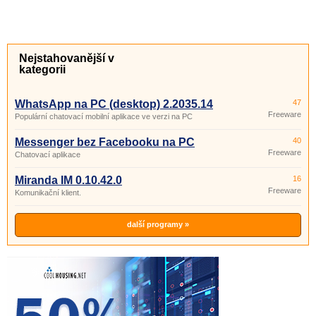
Nejstahovanější v
kategorii
WhatsApp na PC (desktop) 2.2035.14
47
Freeware
Populární chatovací mobilní aplikace ve verzi na PC
Messenger bez Facebooku na PC
40
Freeware
Chatovací aplikace
Miranda IM 0.10.42.0
16
Freeware
Komunikační klient.
další programy »