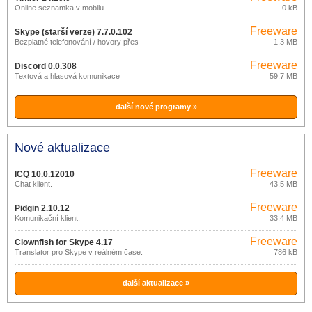
Online seznamka v mobilu
0 kB
Freeware
Skype (starší verze) 7.7.0.102
Bezplatné telefonování / hovory přes
1,3 MB
internet
Freeware
Discord 0.0.308
Textová a hlasová komunikace
59,7 MB
další nové programy »
Nové aktualizace
Freeware
ICQ 10.0.12010
Chat klient.
43,5 MB
Freeware
Pidgin 2.10.12
Komunikační klient.
33,4 MB
Freeware
Clownfish for Skype 4.17
Translator pro Skype v reálném čase.
786 kB
další aktualizace »