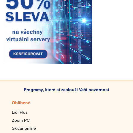
Programy, které si zaslouží Vaši pozornost
Oblíbené
Mobilní aplikace
Lidl Plus
Krokoměr do mobilu
Zoom PC
Lupa do mobilu
Skicář online
Dálkový TV ovladač