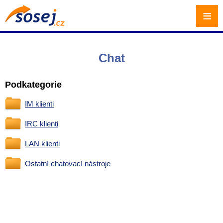
≡
Chat
Podkategorie
IM klienti
IRC klienti
LAN klienti
Ostatní chatovací nástroje