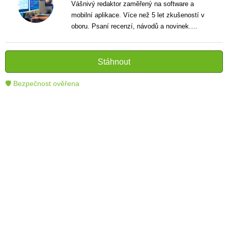
Vášnivý redaktor zaměřený na software a
mobilní aplikace. Více než 5 let zkušeností v
oboru. Psaní recenzí, návodů a novinek.
Tvůrce jasných a informativních textů, které
pomáhají čtenářům lépe porozumět a využít
moderní technologie.
Stáhnout
🛡 Bezpečnost ověřena