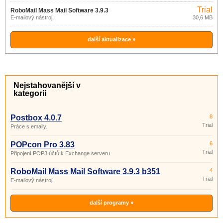
Trial
RoboMail Mass Mail Software 3.9.3
E-mailový nástroj.
30,6 MB
b351
další aktualizace »
Nejstahovanější v
kategorii
Postbox 4.0.7
8
Trial
Práce s emaily.
POPcon Pro 3.83
6
Trial
Připojení POP3 účtů k Exchange serveru.
RoboMail Mass Mail Software 3.9.3 b351
4
Trial
E-mailový nástroj.
další programy »