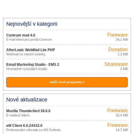
Nejnovější v kategorii
Freeware
Centrum mail 4.0
E-mail klient pro portál Centrum
24,1 MB
Donation
AfterLogic WebMail Lite PHP
ware
Webmail na vlastní stránky.
1,3 MB
Shareware
Email Marketing Studio - EMS 2
Hromadné rozesílání emailů.
2 MB
další nové programy »
Nové aktualizace
Freeware
Mozilla Thunderbird 38.6.0
E-mailový klient.
32,4 MB
Freeware
eM Client 6.0.24432.0
Profesionální náhrada za MS Outlook.
14,7 MB