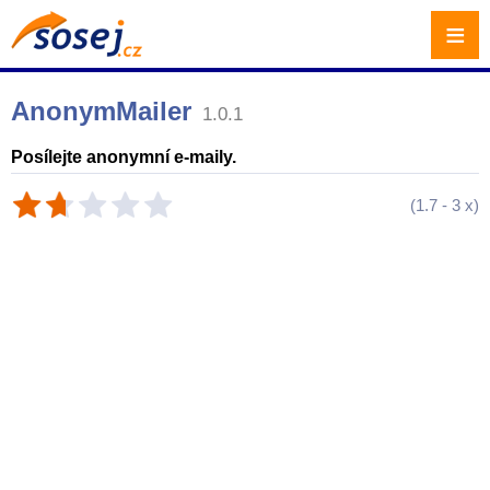
≡
AnonymMailer
1.0.1
Posílejte anonymní e-maily.
(
1.7
-
3
x)