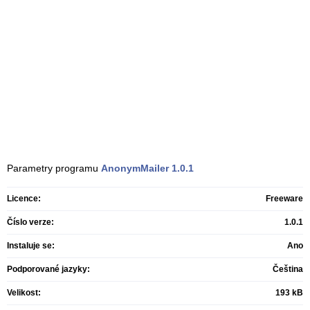
Parametry programu
AnonymMailer
1.0.1
Licence:
Freeware
Číslo verze:
1.0.1
Instaluje se:
Ano
Podporované jazyky:
Čeština
Velikost:
193 kB