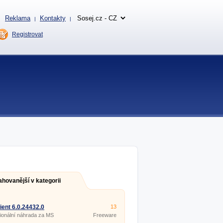
Reklama
Kontakty
|
|
Registrovat
ahovanější v kategorii
ient 6.0.24432.0
13
ionální náhrada za MS
Freeware
k.