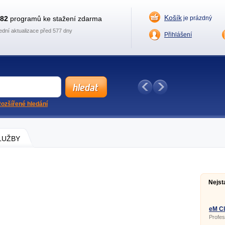
Košík
882
programů ke stažení zdarma
je prázdný
ední aktualizace před 577 dny
Přihlášení
ozšířené hledání
SLUŽBY
Nejst
eM Cl
Profes
Outloo