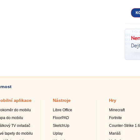
ornost
obilní aplikace
Nástroje
Hry
rokoměr do mobilu
Libre Office
Minecraft
upa do mobilu
FloorPAD
Fortnite
álkový TV ovladač
SketchUp
Counter-Strike 1.6
ivé tapety do mobilu
Uplay
Mariáš