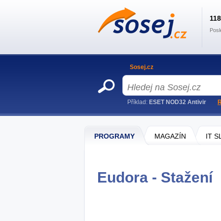
11
Posl
Sosej.cz
Příklad:
ESET NOD32 Antivir
R
PROGRAMY
MAGAZÍN
IT 
Eudora - Stažení