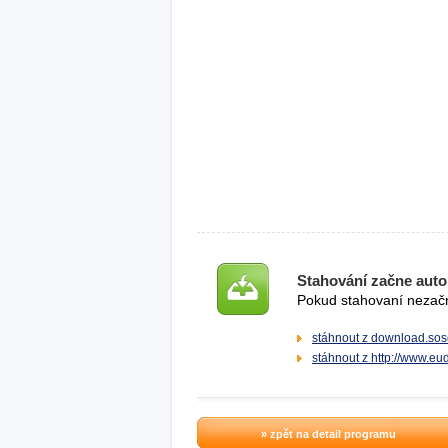
Stahování začne auto
Pokud stahovaní nezačne
stáhnout z download.sos
stáhnout z http://www.e
» zpět na detail programu