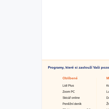
Programy, které si zaslouží Vaši poz
Oblíbené
M
Lidl Plus
K
Zoom PC
L
Skicář online
D
Peněžní deník
Ž