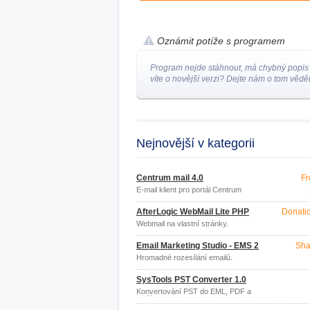
Oznámit potíže s programem
Program nejde stáhnout, má chybný popis
víte o novější verzi? Dejte nám o tom vědět
Nejnovější v kategorii
Centrum mail 4.0
Fr
E-mail klient pro portál Centrum
AfterLogic WebMail Lite PHP
Donati
Webmail na vlastní stránky.
Email Marketing Studio - EMS 2
Sha
Hromadné rozesílání emailů.
SysTools PST Converter 1.0
Konvertování PST do EML, PDF a
dalších.