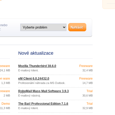
 nebo
.
Nové aktualizace
eeware
Mozilla Thunderbird 38.6.0
Freeware
24,1 MB
E-mailový klient.
32,4 MB
on ware
eM Client 6.0.24432.0
Freeware
1,3 MB
Profesionální náhrada za MS Outlook.
14,7 MB
reware
RoboMail Mass Mail Software 3.9.3
Trial
b351
2 MB
E-mailový nástroj.
30,6 MB
Demo
The Bat! Professional Edition 7.1.6
Trial
11,3 MB
E-mailový klient.
32,9 MB