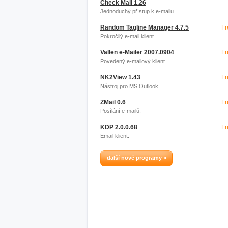
Check Mail 1.26
Jednoduchý přístup k e-mailu.
Random Tagline Manager 4.7.5
Fr
Pokročilý e-mail klient.
Vallen e-Mailer 2007.0904
Fr
Povedený e-mailový klient.
NK2View 1.43
Fr
Nástroj pro MS Outlook.
ZMail 0.6
Fr
Posílání e-mailů.
KDP 2.0.0.68
Fr
Email klient.
další nové programy »