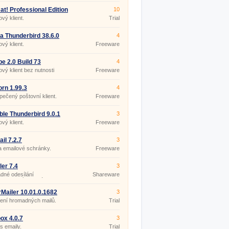
at! Professional Edition
10
ový klient.
Trial
la Thunderbird 38.6.0
4
ový klient.
Freeware
be 2.0 Build 73
4
ový klient bez nutnosti
Freeware
ace.
rn 1.99.3
4
ečený poštovní klient.
Freeware
ble Thunderbird 9.0.1
3
ový klient.
Freeware
il 7.2.7
3
 emailové schránky.
Freeware
ler 7.4
3
dné odesílání
Shareware
alizovaných zpráv.
Mailer 10.01.0.1682
3
ení hromadných mailů.
Trial
ox 4.0.7
3
s emaily.
Trial