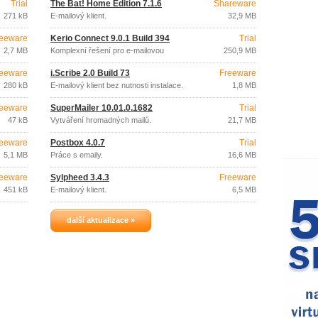
Trial
The Bat! Home Edition 7.1.6
Shareware
271 kB
E-mailový klient.
32,9 MB
eeware
Kerio Connect 9.0.1 Build 394
Trial
2,7 MB
Komplexní řešení pro e-mailovou
250,9 MB
komunikaci.
eeware
i.Scribe 2.0 Build 73
Freeware
280 kB
E-mailový klient bez nutnosti instalace.
1,8 MB
eeware
SuperMailer 10.01.0.1682
Trial
47 kB
Vytváření hromadných mailů.
21,7 MB
eeware
Postbox 4.0.7
Trial
5,1 MB
Práce s emaily.
16,6 MB
eeware
Sylpheed 3.4.3
Freeware
451 kB
E-mailový klient.
6,5 MB
další aktualizace »