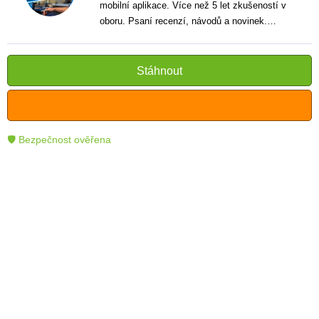
mobilní aplikace. Více než 5 let zkušeností v
oboru. Psaní recenzí, návodů a novinek.
Tvůrce jasných a informativních textů, které
pomáhají čtenářům lépe porozumět a využít
moderní technologie.
Stáhnout
🛡 Bezpečnost ověřena