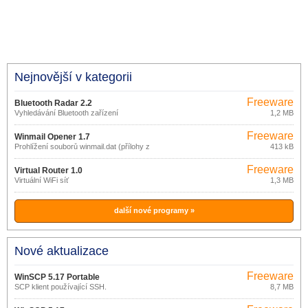
Nejnovější v kategorii
Freeware
Bluetooth Radar 2.2
Vyhledávání Bluetooth zařízení
1,2 MB
Freeware
Winmail Opener 1.7
Prohlížení souborů winmail.dat (přílohy z
413 kB
MS Outlook)
Freeware
Virtual Router 1.0
Virtuální WiFi síť
1,3 MB
další nové programy »
Nové aktualizace
Freeware
WinSCP 5.17 Portable
SCP klient používající SSH.
8,7 MB