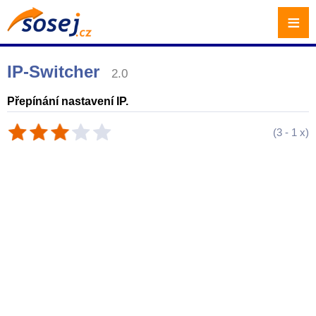
≡
IP-Switcher
2.0
Přepínání nastavení IP.
(
3
-
1
x)