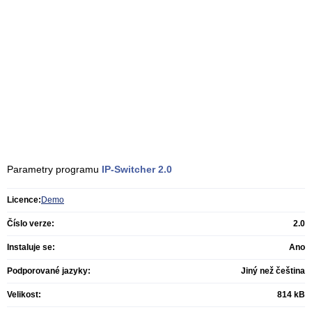
Parametry programu
IP-Switcher
2.0
Licence:
Demo
Číslo verze:
2.0
Instaluje se:
Ano
Podporované jazyky:
Jiný než čeština
Velikost:
814 kB