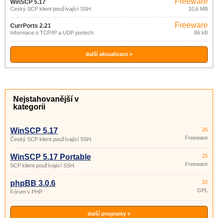
Freeware
WinSCP 5.17
Český SCP klient používající SSH.
10,6 MB
Freeware
CurrPorts 2.21
Informace o TCP/IP a UDP portech.
86 kB
další aktualizace »
Nejstahovanější v
kategorii
WinSCP 5.17
26
Freeware
Český SCP klient používající SSH.
WinSCP 5.17 Portable
25
Freeware
SCP klient používající SSH.
phpBB 3.0.6
22
GPL
Fórum v PHP.
další programy »