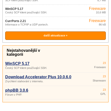
SCP klient používající SSH.
8,7 MB
Freeware
WinSCP 5.17
Český SCP klient používající SSH.
10,6 MB
Freeware
CurrPorts 2.21
Informace o TCP/IP a UDP portech.
86 kB
další aktualizace »
Nejstahovanější v
kategorii
WinSCP 5.17
23
Freeware
Český SCP klient používající SSH.
Download Accelerator Plus 10.0.6.0
23
Shareware
Zrychlení stahování z internetu.
phpBB 3.0.6
23
GPL
Fórum v PHP.