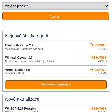
Nejnovější v kategorii
Freeware
Bluetooth Radar 2.2
Vyhledávání Bluetooth zařízení
1,2 MB
Freeware
Winmail Opener 1.7
Prohlížení souborů winmail.dat (přílohy z
413 kB
MS Outlook)
Freeware
Virtual Router 1.0
Virtuální WiFi síť
1,3 MB
další nové programy »
Nové aktualizace
Freeware
WinSCP 5.17 Portable