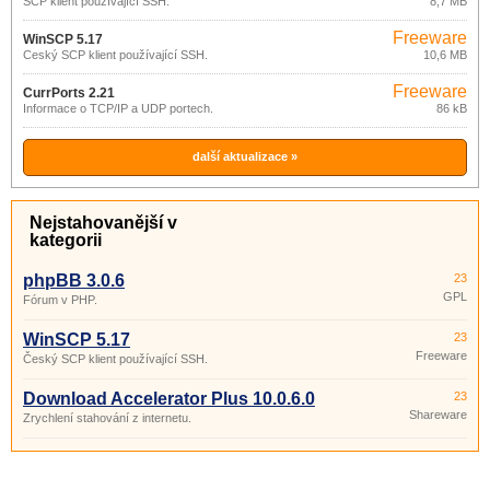
SCP klient používající SSH.
8,7 MB
Freeware
WinSCP 5.17
Český SCP klient používající SSH.
10,6 MB
Freeware
CurrPorts 2.21
Informace o TCP/IP a UDP portech.
86 kB
další aktualizace »
Nejstahovanější v
kategorii
phpBB 3.0.6
23
GPL
Fórum v PHP.
WinSCP 5.17
23
Freeware
Český SCP klient používající SSH.
Download Accelerator Plus 10.0.6.0
23
Shareware
Zrychlení stahování z internetu.