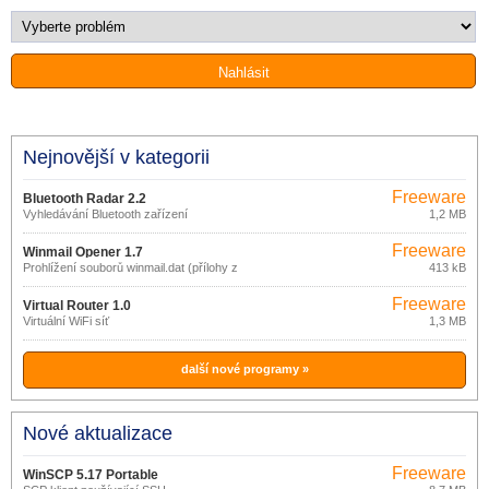
Nejnovější v kategorii
Freeware
Bluetooth Radar 2.2
Vyhledávání Bluetooth zařízení
1,2 MB
Freeware
Winmail Opener 1.7
Prohlížení souborů winmail.dat (přílohy z
413 kB
MS Outlook)
Freeware
Virtual Router 1.0
Virtuální WiFi síť
1,3 MB
další nové programy »
Nové aktualizace
Freeware
WinSCP 5.17 Portable