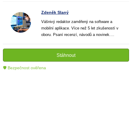
Zdeněk Slaný
Vášnivý redaktor zaměřený na software a
mobilní aplikace. Více než 5 let zkušeností v
oboru. Psaní recenzí, návodů a novinek.
Tvůrce jasných a informativních textů, které
pomáhají čtenářům lépe porozumět a využít
moderní technologie.
Stáhnout
🛡 Bezpečnost ověřena