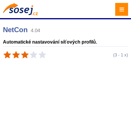
≡
NetCon
4.04
Automatické nastavování síťových profilů.
(
3
-
1
x)