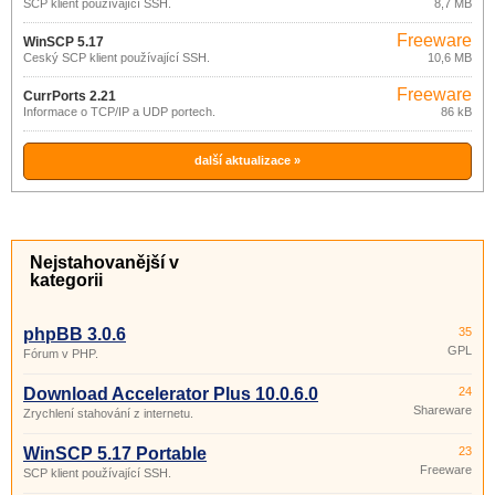
SCP klient používající SSH.
8,7 MB
Freeware
WinSCP 5.17
Český SCP klient používající SSH.
10,6 MB
Freeware
CurrPorts 2.21
Informace o TCP/IP a UDP portech.
86 kB
další aktualizace »
Nejstahovanější v
kategorii
phpBB 3.0.6
35
GPL
Fórum v PHP.
Download Accelerator Plus 10.0.6.0
24
Shareware
Zrychlení stahování z internetu.
WinSCP 5.17 Portable
23
Freeware
SCP klient používající SSH.