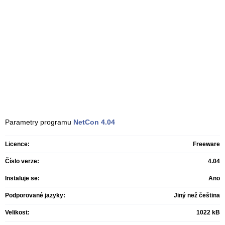
Parametry programu
NetCon
4.04
Licence:
Freeware
Číslo verze:
4.04
Instaluje se:
Ano
Podporované jazyky:
Jiný než čeština
Velikost:
1022 kB