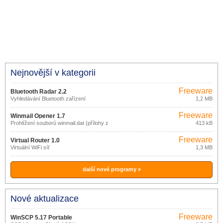
Nejnovější v kategorii
Freeware
Bluetooth Radar 2.2
Vyhledávání Bluetooth zařízení
1,2 MB
Freeware
Winmail Opener 1.7
Prohlížení souborů winmail.dat (přílohy z
413 kB
MS Outlook)
Freeware
Virtual Router 1.0
Virtuální WiFi síť
1,3 MB
další nové programy »
Nové aktualizace
Freeware
WinSCP 5.17 Portable