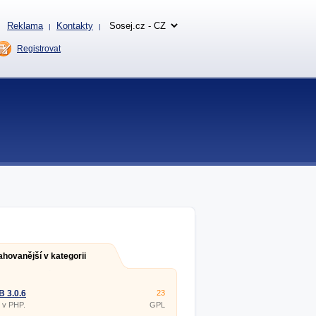
Reklama
Kontakty
|
|
Registrovat
ahovanější v kategorii
 3.0.6
23
 v PHP.
GPL