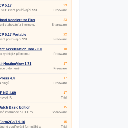
CP 5.17
23
SCP klient používající SSH.
Freeware
oad Accelerator Plus
23
6.0
ení stahování z internetu.
Shareware
P 5.17 Portable
22
ient používající SSH.
Freeware
ent Acceleration Tool 2.6.0
18
te rychleji z µTorrentu.
Freeware
inHostingView 1.71
17
mace o doméně.
Freeware
Press 4.4
17
 blogů.
Freeware
IP NG 1.69
17
 svoji IP.
Trial
atch Basic Edition
15
43
bné informace o HTTP v
Shareware
et Exploreru.
Form2Go 7.9.16
15
uché vyplňování formulářů a
Trial