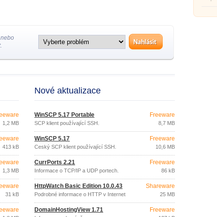
správc
 nebo
.
Nové aktualizace
eeware
WinSCP 5.17 Portable
Freeware
1,2 MB
SCP klient používající SSH.
8,7 MB
eeware
WinSCP 5.17
Freeware
413 kB
Český SCP klient používající SSH.
10,6 MB
eeware
CurrPorts 2.21
Freeware
1,3 MB
Informace o TCP/IP a UDP portech.
86 kB
eeware
HttpWatch Basic Edition 10.0.43
Shareware
31 kB
Podrobné informace o HTTP v Internet
25 MB
Exploreru.
eeware
DomainHostingView 1.71
Freeware