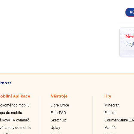
ornost
obilní aplikace
Nástroje
Hry
rokoměr do mobilu
Libre Office
Minecraft
upa do mobilu
FloorPAD
Fortnite
álkový TV ovladač
SketchUp
Counter-Strike 1.6
ivé tapety do mobilu
Uplay
Mariáš