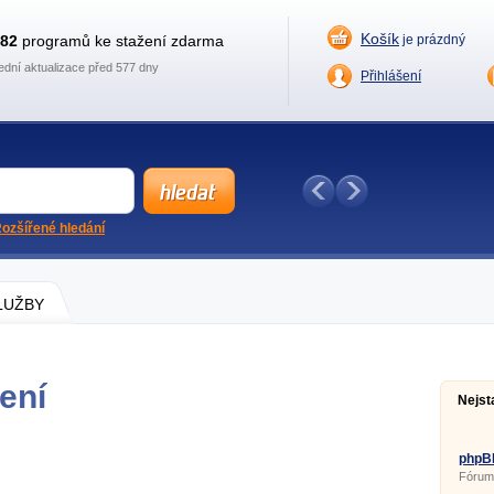
Košík
882
programů ke stažení zdarma
je prázdný
ední aktualizace před 577 dny
Přihlášení
ozšířené hledání
SLUŽBY
žení
Nejst
phpBB
Fórum