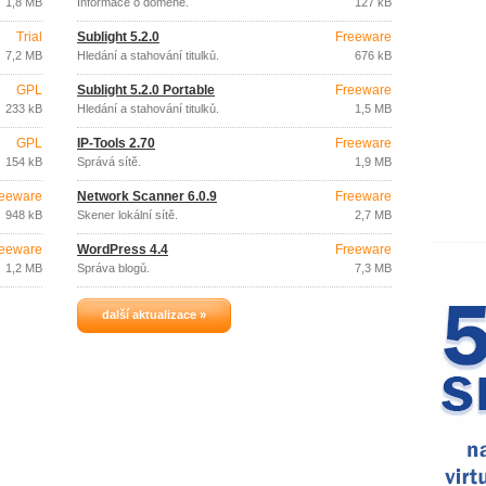
1,8 MB
Informace o doméně.
127 kB
Trial
Sublight 5.2.0
Freeware
7,2 MB
Hledání a stahování titulků.
676 kB
GPL
Sublight 5.2.0 Portable
Freeware
233 kB
Hledání a stahování titulků.
1,5 MB
GPL
IP-Tools 2.70
Freeware
154 kB
Správá sítě.
1,9 MB
eeware
Network Scanner 6.0.9
Freeware
948 kB
Skener lokální sítě.
2,7 MB
eeware
WordPress 4.4
Freeware
1,2 MB
Správa blogů.
7,3 MB
další aktualizace »