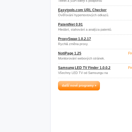
Telnet a SSH klient s podporou
Linuxových znaků a barev.
Easytools.com URL Checker
3.0.0.0
Ověřování hypertextových odkazů.
PatentNet 0.91
Hledání, stahování a analýza patentů.
ProxySwap 1.0.2.17
Rychlá změna proxy.
NotiPage 1.25
Fr
Monitorování webových stránek.
Samsung LED TV Finder 1.0.0.2
Fr
Všechny LED TV od Samsungu na
Amazonu.
další nové programy »