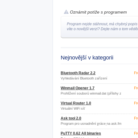
Oznámit potíže s programem
Program nejde stáhnout, má chybný popis
víte o novější verzi? Dejte nám o tom vědět
Nejnovější v kategorii
Bluetooth Radar 2.2
Fr
Vyhledávání Bluetooth zařízení
Winmail Opener 1.7
Fr
Prohlížení souborů winmail.dat (přílohy z
MS Outlook)
Virtual Router 1.0
Fr
Virtuální WiFi síť
Ask tool 2.0
Fr
Program pro usnadnění práce na ask.fm
(Program automaticky píše otázky ze
souboru, lajkuje odpovědi
PuTTY 0.62 All binaries
Fr