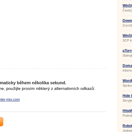
WinS
Český 
Downl
10.0.
Zrychl
WinSC
SCP kl
µTorr
Stahuj
Doma
Infor
Word
maticky během několika sekund.
Správa
, použijte prosím některý z alternativních odkazů:
Hide 
.inter-mix.com
Skryjte
HttpW
10.0.
Podro
Intern
Robo
Jednod