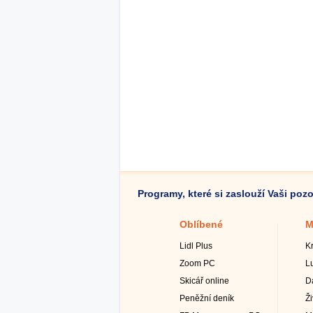
Programy, které si zaslouží Vaši poz
Oblíbené
M
Lidl Plus
K
Zoom PC
L
Skicář online
D
Peněžní deník
Ž