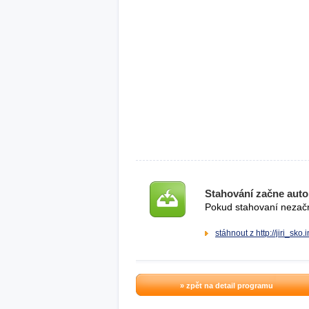
Stahování začne auto
Pokud stahovaní nezačne
stáhnout z http://jiri_sko
» zpět na detail programu