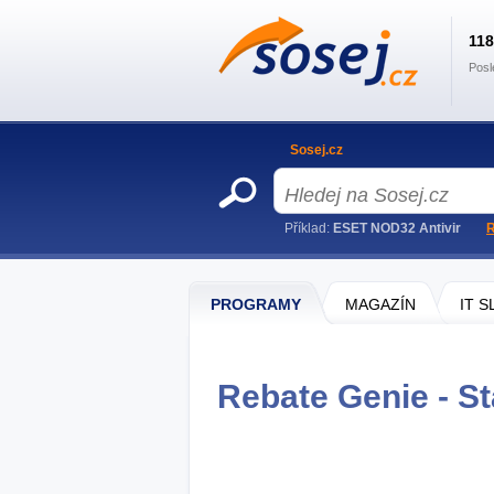
11
Posl
Sosej.cz
Příklad:
ESET NOD32 Antivir
R
PROGRAMY
MAGAZÍN
IT 
Rebate Genie - St