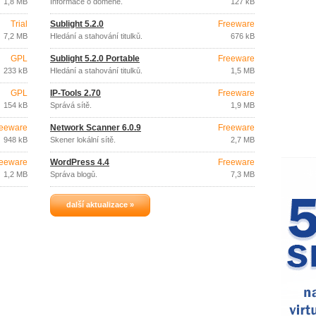
1,8 MB
Informace o doméně.
127 kB
Trial
Sublight 5.2.0
Freeware
7,2 MB
Hledání a stahování titulků.
676 kB
GPL
Sublight 5.2.0 Portable
Freeware
233 kB
Hledání a stahování titulků.
1,5 MB
GPL
IP-Tools 2.70
Freeware
154 kB
Správá sítě.
1,9 MB
eeware
Network Scanner 6.0.9
Freeware
948 kB
Skener lokální sítě.
2,7 MB
eeware
WordPress 4.4
Freeware
1,2 MB
Správa blogů.
7,3 MB
další aktualizace »