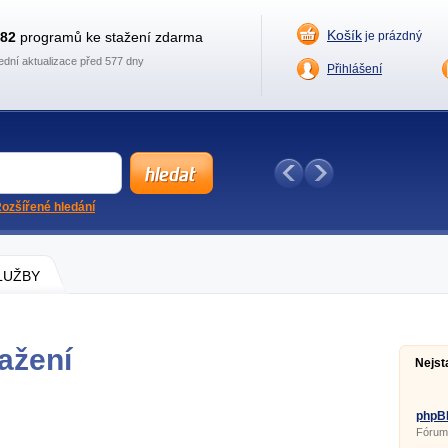
Košík
882
programů ke stažení zdarma
je prázdný
ední aktualizace před 577 dny
Přihlášení
ozšířené hledání
SLUŽBY
ažení
Nejst
phpBB
Fórum