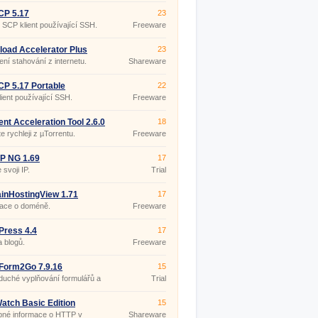
CP 5.17
23
SCP klient používající SSH.
Freeware
oad Accelerator Plus
23
6.0
ení stahování z internetu.
Shareware
P 5.17 Portable
22
ient používající SSH.
Freeware
ent Acceleration Tool 2.6.0
18
te rychleji z µTorrentu.
Freeware
IP NG 1.69
17
 svoji IP.
Trial
inHostingView 1.71
17
mace o doméně.
Freeware
Press 4.4
17
 blogů.
Freeware
Form2Go 7.9.16
15
uché vyplňování formulářů a
Trial
e hesel v jednom.
atch Basic Edition
15
43
bné informace o HTTP v
Shareware