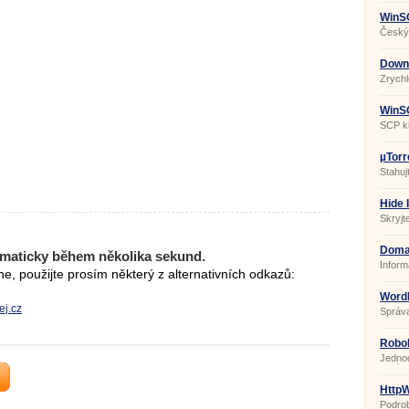
WinS
Český 
Downl
10.0.
Zrychl
WinSC
SCP kl
µTorr
Stahuj
Hide 
Skryjte
Doma
maticky během několika sekund.
Infor
, použijte prosím některý z alternativních odkazů:
Word
ej.cz
Správa
Robo
Jednod
správc
HttpW
10.0.
Podro