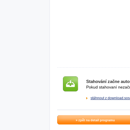
Stahování začne auto
Pokud stahovaní nezačne
stáhnout z download.sos
» zpět na detail programu