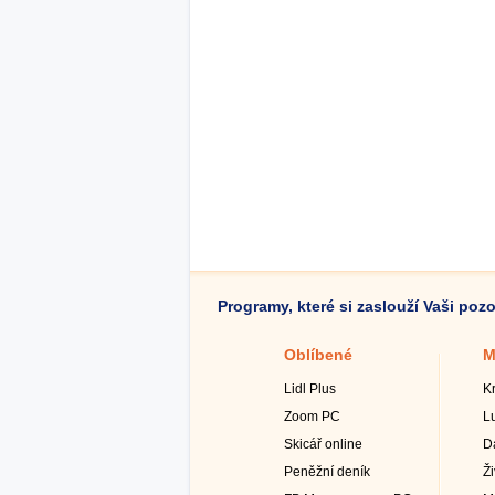
Programy, které si zaslouží Vaši poz
Oblíbené
M
Lidl Plus
K
Zoom PC
L
Skicář online
D
Peněžní deník
Ž