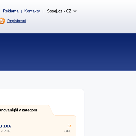
Reklama
Kontakty
|
|
Registrovat
ahovanější v kategorii
 3.0.6
23
 v PHP.
GPL