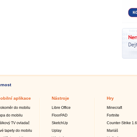
ornost
obilní aplikace
Nástroje
Hry
rokoměr do mobilu
Libre Office
Minecraft
upa do mobilu
FloorPAD
Fortnite
álkový TV ovladač
SketchUp
Counter-Strike 1.6
ivé tapety do mobilu
Uplay
Mariáš