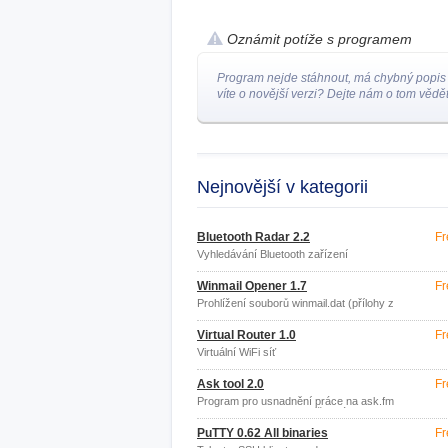
Oznámit potíže s programem
Program nejde stáhnout, má chybný popis
víte o novější verzi? Dejte nám o tom vědět
Nejnovější v kategorii
Bluetooth Radar 2.2
Fr
Vyhledávání Bluetooth zařízení
Winmail Opener 1.7
Fr
Prohlížení souborů winmail.dat (přílohy z
MS Outlook)
Virtual Router 1.0
Fr
Virtuální WiFi síť
Ask tool 2.0
Fr
Program pro usnadnění práce na ask.fm
(Program automaticky píše otázky ze
souboru, lajkuje odpovědi
PuTTY 0.62 All binaries
Fr