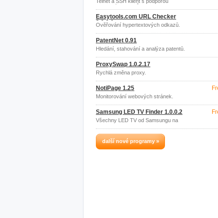
Telnet a SSH klient s podporou
Linuxových znaků a barev.
Easytools.com URL Checker
3.0.0.0
Ověřování hypertextových odkazů.
PatentNet 0.91
Hledání, stahování a analýza patentů.
ProxySwap 1.0.2.17
Rychlá změna proxy.
NotiPage 1.25
Fr
Monitorování webových stránek.
Samsung LED TV Finder 1.0.0.2
Fr
Všechny LED TV od Samsungu na
Amazonu.
další nové programy »