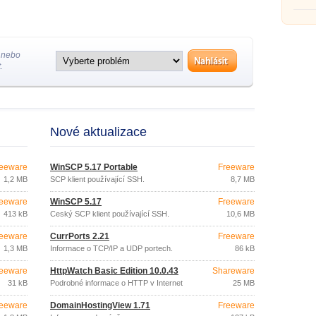
Intern
 nebo
.
Nové aktualizace
eeware
WinSCP 5.17 Portable
Freeware
1,2 MB
SCP klient používající SSH.
8,7 MB
eeware
WinSCP 5.17
Freeware
413 kB
Český SCP klient používající SSH.
10,6 MB
eeware
CurrPorts 2.21
Freeware
1,3 MB
Informace o TCP/IP a UDP portech.
86 kB
eeware
HttpWatch Basic Edition 10.0.43
Shareware
31 kB
Podrobné informace o HTTP v Internet
25 MB
Exploreru.
eeware
DomainHostingView 1.71
Freeware