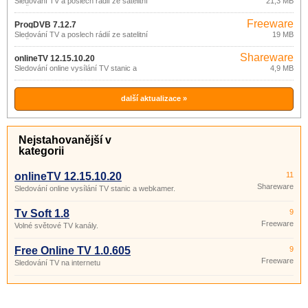
Sledování TV a poslech rádií ze satelitní
21,3 MB
družice.
Freeware
ProgDVB 7.12.7
Sledování TV a poslech rádií ze satelitní
19 MB
družice.
Shareware
onlineTV 12.15.10.20
Sledování online vysílání TV stanic a
4,9 MB
webkamer.
další aktualizace »
Nejstahovanější v
kategorii
onlineTV 12.15.10.20
11
Shareware
Sledování online vysílání TV stanic a webkamer.
Tv Soft 1.8
9
Freeware
Volné světové TV kanály.
Free Online TV 1.0.605
9
Freeware
Sledování TV na internetu