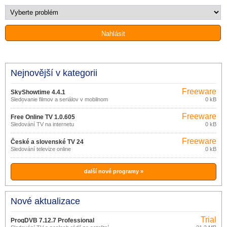
Nejnovější v kategorii
Freeware
SkyShowtime 4.4.1
Sledovanie filmov a seriálov v mobilnom
0 kB
telefóne.
Freeware
Free Online TV 1.0.605
Sledování TV na internetu
0 kB
Freeware
České a slovenské TV 24
Sledování televize online
0 kB
další nové programy »
Nové aktualizace
Trial
ProgDVB 7.12.7 Professional