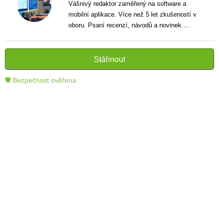
Vášnivý redaktor zaměřený na software a
mobilní aplikace. Více než 5 let zkušeností v
oboru. Psaní recenzí, návodů a novinek.
Tvůrce jasných a informativních textů, které
pomáhají čtenářům lépe porozumět a využít
moderní technologie.
Stáhnout
🛡 Bezpečnost ověřena