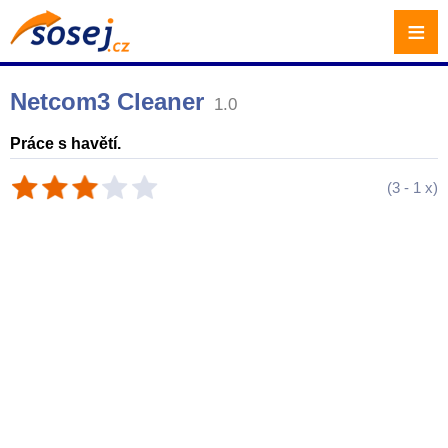
≡
Netcom3 Cleaner
1.0
Práce s havětí.
(
3
-
1
x)