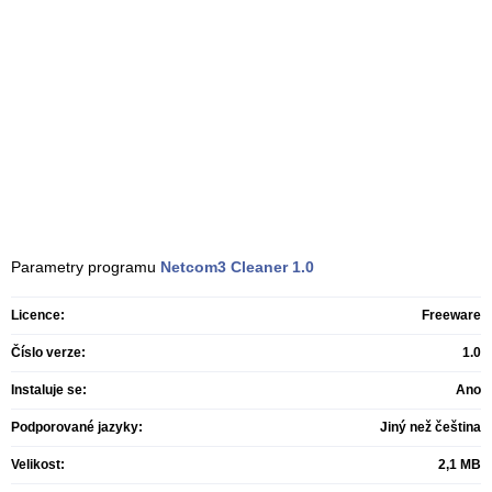
Parametry programu
Netcom3 Cleaner
1.0
Licence:
Freeware
Číslo verze:
1.0
Instaluje se:
Ano
Podporované jazyky:
Jiný než čeština
Velikost:
2,1 MB