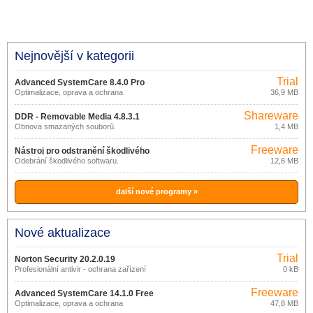
Nejnovější v kategorii
Trial
Advanced SystemCare 8.4.0 Pro
Optimalizace, oprava a ochrana
36,9 MB
Windows
Shareware
DDR - Removable Media 4.8.3.1
Obnova smazaných souborů.
1,4 MB
Freeware
Nástroj pro odstranění škodlivého
Odebrání škodlivého softwaru.
12,6 MB
softwaru 3.19
další nové programy »
Nové aktualizace
Trial
Norton Security 20.2.0.19
Profesionální antivir - ochrana zařízení
0 kB
Freeware
Advanced SystemCare 14.1.0 Free
Optimalizace, oprava a ochrana
47,8 MB
Windows