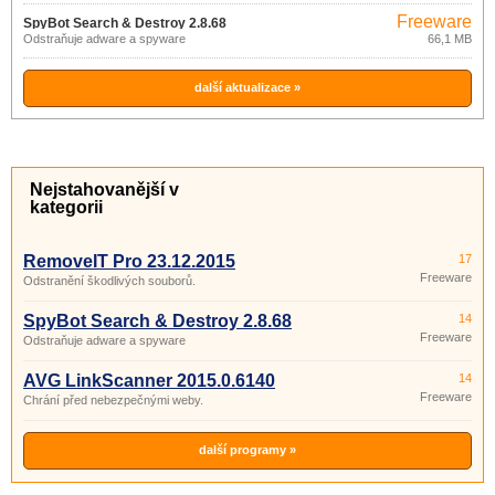
Freeware
SpyBot Search & Destroy 2.8.68
Odstraňuje adware a spyware
66,1 MB
další aktualizace »
Nejstahovanější v
kategorii
RemoveIT Pro 23.12.2015
17
Freeware
Odstranění škodlivých souborů.
SpyBot Search & Destroy 2.8.68
14
Freeware
Odstraňuje adware a spyware
AVG LinkScanner 2015.0.6140
14
Freeware
Chrání před nebezpečnými weby.
další programy »