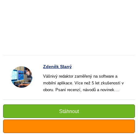
Zdeněk Slaný
Vášnivý redaktor zaměřený na software a
mobilní aplikace. Více než 5 let zkušeností v
oboru. Psaní recenzí, návodů a novinek.
Tvůrce jasných a informativních textů, které
pomáhají čtenářům lépe porozumět a využít
moderní technologie.
Stáhnout