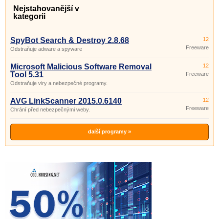
Nejstahovanější v
kategorii
SpyBot Search & Destroy 2.8.68
12
Freeware
Odstraňuje adware a spyware
Microsoft Malicious Software Removal
12
Tool 5.31
Freeware
Odstraňuje viry a nebezpečné programy.
AVG LinkScanner 2015.0.6140
12
Freeware
Chrání před nebezpečnými weby.
další programy »