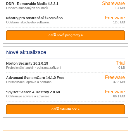
Shareware
DDR - Removable Media 4.8.3.1
Obnova smazaných souborů.
1,4 MB
Freeware
Nástroj pro odstranění škodlivého
Odebrání škodlivého softwaru.
12,6 MB
softwaru 3.19
další nové programy »
Nové aktualizace
Trial
Norton Security 20.2.0.19
Profesionální antivir - ochrana zařízení
0 kB
Freeware
Advanced SystemCare 14.1.0 Free
Optimalizace, oprava a ochrana
47,8 MB
Windows
Freeware
SpyBot Search & Destroy 2.8.68
Odstraňuje adware a spyware
66,1 MB
další aktualizace »