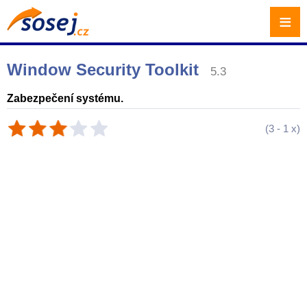
≡
Window Security Toolkit
5.3
Zabezpečení systému.
(
3
-
1
x)