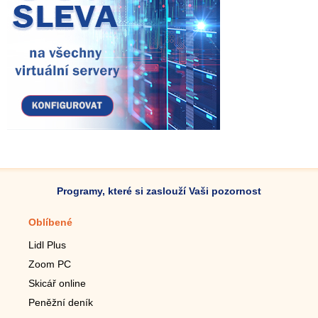
Programy, které si zaslouží Vaši pozornost
Oblíbené
Mobilní aplikace
Lidl Plus
Krokoměr do mobilu
Zoom PC
Lupa do mobilu
Skicář online
Dálkový TV ovladač
Peněžní deník
Živé tapety do mobilu