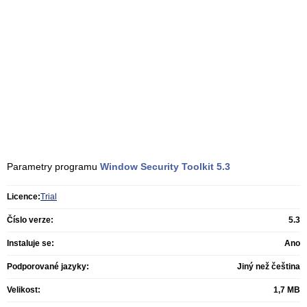
Parametry programu
Window Security Toolkit
5.3
Licence:
Trial
Číslo verze:
5.3
Instaluje se:
Ano
Podporované jazyky:
Jiný než čeština
Velikost:
1,7 MB