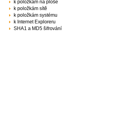
k položkám na ploše
k položkám sítě
k položkám systému
k Internet Exploreru
SHA1 a MD5 šifrování