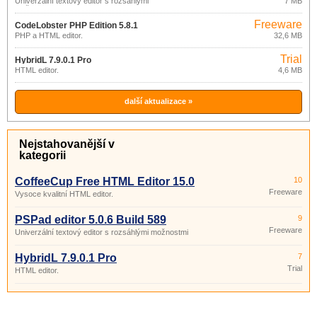
Univerzální textový editor s rozsáhlými
7 MB
možnostmi
Freeware
CodeLobster PHP Edition 5.8.1
PHP a HTML editor.
32,6 MB
Trial
HybridL 7.9.0.1 Pro
HTML editor.
4,6 MB
další aktualizace »
Nejstahovanější v
kategorii
CoffeeCup Free HTML Editor 15.0
10
Freeware
Vysoce kvalitní HTML editor.
PSPad editor 5.0.6 Build 589
9
Freeware
Univerzální textový editor s rozsáhlými možnostmi
HybridL 7.9.0.1 Pro
7
Trial
HTML editor.