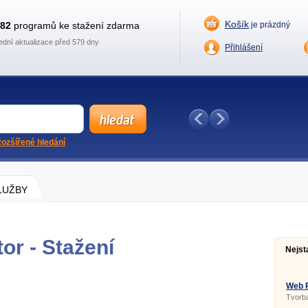
Košík
882
programů ke stažení zdarma
je prázdný
ední aktualizace před 579 dny
Přihlášení
ozšířené hledání
SLUŽBY
or - Stažení
Nejst
Web 
Tvorb