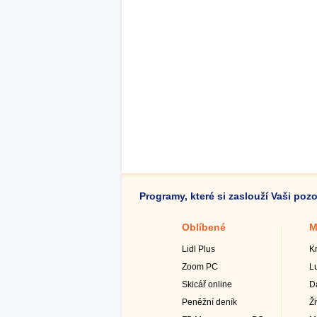
Programy, které si zaslouží Vaši poz
Oblíbené
M
Lidl Plus
K
Zoom PC
L
Skicář online
D
Peněžní deník
Ž