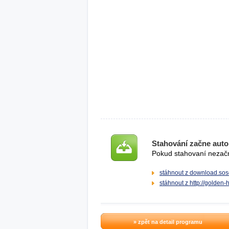
Stahování začne auto
Pokud stahovaní nezačne
stáhnout z download.sos
stáhnout z http://golden-
» zpět na detail programu