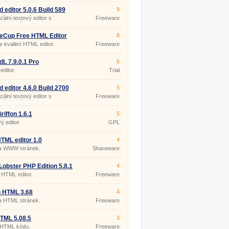
 editor 5.0.6 Build 589
9
zální textový editor s
Freeware
hlými možnostmi
eCup Free HTML Editor
8
 kvalitní HTML editor.
Freeware
dL 7.9.0.1 Pro
6
ditor.
Trial
 editor 4.6.0 Build 2700
5
zální textový editor s
Freeware
hlými možnostmi
riffon 1.6.1
5
 editor.
GPL
TML editor 1.0
4
a WWW stránek.
Shareware
obster PHP Edition 5.8.1
4
HTML editor.
Freeware
 HTML 3.68
4
a HTML stránek.
Freeware
TML 5.08.5
3
r HTML kódu.
Freeware