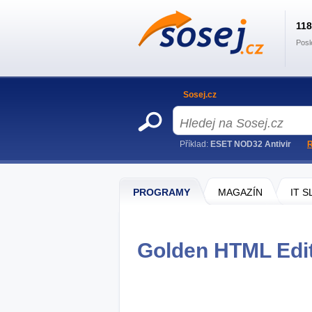
11
Posl
Sosej.cz
Příklad:
ESET NOD32 Antivir
R
PROGRAMY
MAGAZÍN
IT 
Golden HTML Edit