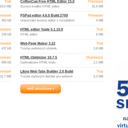
Trial
CoffeeCup Free HTML Editor 15.0
Freeware
29,6 MB
Vysoce kvalitní HTML editor.
32,5 MB
eeware
PSPad editor 4.6.0 Build 2700
Freeware
302 kB
Univerzální textový editor s rozsáhlými
4 MB
možnostmi
eeware
HTML editor Yugie 5.1.10.0
Trial
236 kB
HTML editor.
6 MB
eeware
Web Page Maker 3.22
Trial
437 kB
Tvorba webových stránek.
3,6 MB
eeware
HTML-Optimizer 10.7.5
Shareware
996 kB
Optimalizace HTML kódu.
2,1 MB
eeware
Likno Web Tabs Builder 2.0 Build
Trial
216
11,7 MB
Tvorba stylových tlačítek pro webové
5,3 MB
stránky.
další aktualizace »