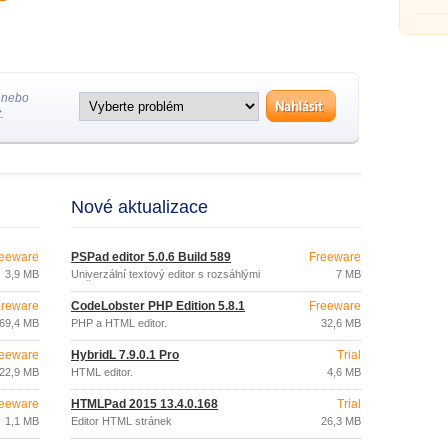
 nebo
.
Nové aktualizace
eeware
PSPad editor 5.0.6 Build 589
Freeware
3,9 MB
Univerzální textový editor s rozsáhlými
7 MB
možnostmi
reware
CodeLobster PHP Edition 5.8.1
Freeware
69,4 MB
PHP a HTML editor.
32,6 MB
eeware
HybridL 7.9.0.1 Pro
Trial
22,9 MB
HTML editor.
4,6 MB
eeware
HTMLPad 2015 13.4.0.168
Trial
1,1 MB
Editor HTML stránek
26,3 MB