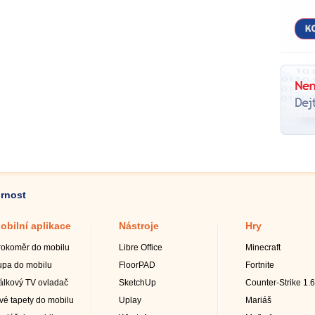
ornost
obilní aplikace
Nástroje
Hry
rokoměr do mobilu
Libre Office
Minecraft
upa do mobilu
FloorPAD
Fortnite
álkový TV ovladač
SketchUp
Counter-Strike 1.6
ivé tapety do mobilu
Uplay
Mariáš