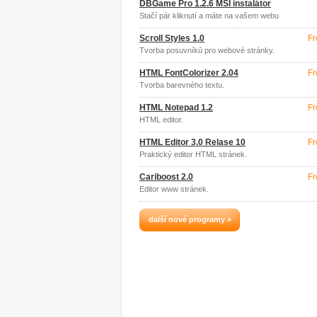
DBGame Pro 1.2.6 MSI instalátor
Stačí pár kliknutí a máte na vašem webu
Flash hru.
Scroll Styles 1.0
Fr
Tvorba posuvníků pro webové stránky.
HTML FontColorizer 2.04
Fr
Tvorba barevného textu.
HTML Notepad 1.2
Fr
HTML editor.
HTML Editor 3.0 Relase 10
Fr
Praktický editor HTML stránek.
Cariboost 2.0
Fr
Editor www stránek.
další nové programy »