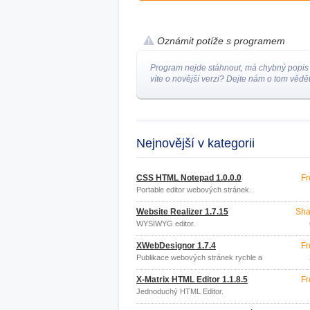
Oznámit potíže s programem
Program nejde stáhnout, má chybný popis
víte o novější verzi? Dejte nám o tom vědět
Nejnovější v kategorii
CSS HTML Notepad 1.0.0.0
Fr
Portable editor webových stránek.
Website Realizer 1.7.15
Sha
WYSIWYG editor.
XWebDesignor 1.7.4
Fr
Publikace webových stránek rychle a
snadno.
X-Matrix HTML Editor 1.1.8.5
Fr
Jednoduchý HTML Editor.