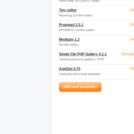
Velmi malý WYSIWYG editor.
Tiny editor
Fr
Wysiwyg On-line editor.
Protopad 2.5.1
Fr
WYSIWYG on-line editor.
Meditate 1.3
Fr
On-line editor.
Single File PHP Gallery 4.1.1
Donati
Jednosouborová galerie v PHP.
AppGini 4.70
Fr
Jednoduchá tvorba databází.
další nové programy »