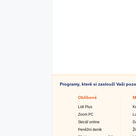
Programy, které si zaslouží Vaši poz
Oblíbené
M
Lidl Plus
K
Zoom PC
L
Skicář online
D
Peněžní deník
Ž