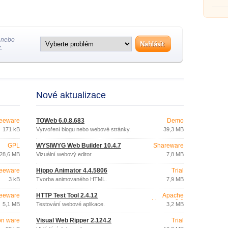
 nebo
.
Nové aktualizace
eeware
TOWeb 6.0.8.683
Demo
171 kB
Vytvoření blogu nebo webové stránky.
39,3 MB
GPL
WYSIWYG Web Builder 10.4.7
Shareware
28,6 MB
Vizuální webový editor.
7,8 MB
eeware
Hippo Animator 4.4.5806
Trial
3 kB
Tvorba animovaného HTML.
7,9 MB
eeware
HTTP Test Tool 2.4.12
Apache
License 2.0
5,1 MB
Testování webové aplikace.
3,2 MB
on ware
Visual Web Ripper 2.124.2
Trial