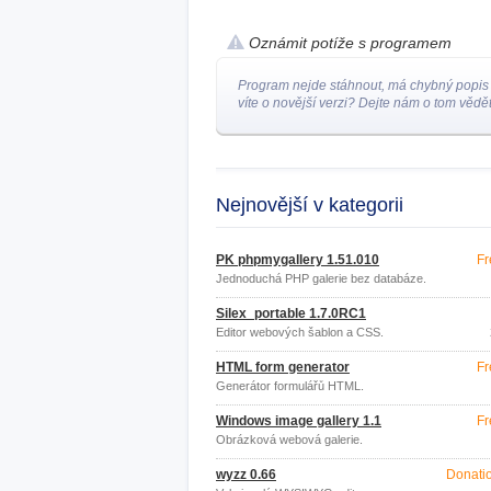
Oznámit potíže s programem
Program nejde stáhnout, má chybný popis
víte o novější verzi? Dejte nám o tom vědět
Nejnovější v kategorii
PK phpmygallery 1.51.010
Fr
Jednoduchá PHP galerie bez databáze.
Silex_portable 1.7.0RC1
Editor webových šablon a CSS.
HTML form generator
Fr
Generátor formulářů HTML.
Windows image gallery 1.1
Fr
Obrázková webová galerie.
wyzz 0.66
Donati