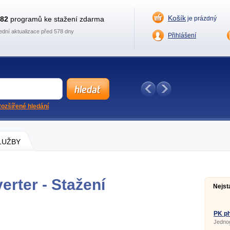
Košík
882
programů ke stažení zdarma
je prázdný
ední aktualizace před 578 dny
Přihlášení
ozšířené hledání
SLUŽBY
rter - Stažení
Nejst
PK ph
Jedno
databá