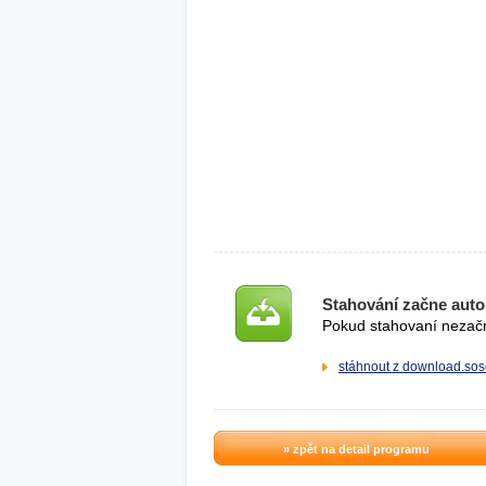
Stahování začne auto
Pokud stahovaní nezačne
stáhnout z download.sos
» zpět na detail programu