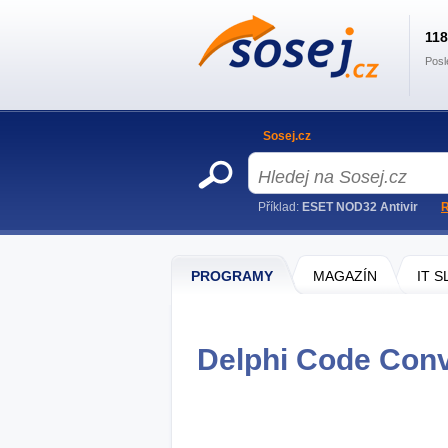
11
Posl
Sosej.cz
Příklad:
ESET NOD32 Antivir
R
PROGRAMY
MAGAZÍN
IT 
Delphi Code Conve