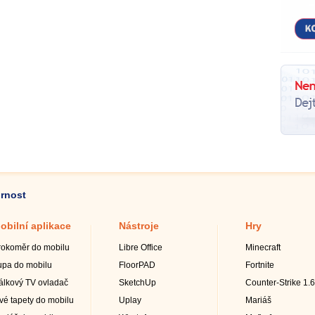
ornost
obilní aplikace
Nástroje
Hry
rokoměr do mobilu
Libre Office
Minecraft
upa do mobilu
FloorPAD
Fortnite
álkový TV ovladač
SketchUp
Counter-Strike 1.6
ivé tapety do mobilu
Uplay
Mariáš