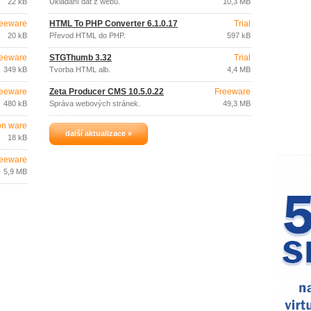
22 kB
Ukládání dat z webu.
10,3 MB
eeware
HTML To PHP Converter 6.1.0.17
Trial
20 kB
Převod HTML do PHP.
597 kB
eeware
STGThumb 3.32
Trial
349 kB
Tvorba HTML alb.
4,4 MB
eeware
Zeta Producer CMS 10.5.0.22
Freeware
480 kB
Správa webových stránek.
49,3 MB
on ware
další aktualizace »
18 kB
eeware
5,9 MB