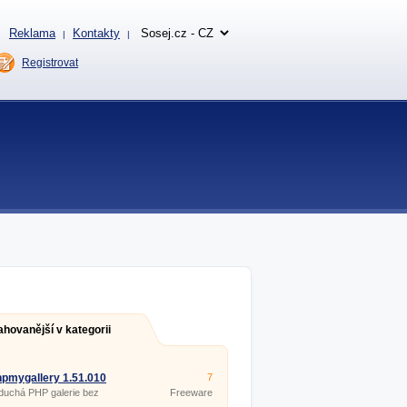
Reklama
Kontakty
|
|
Registrovat
ahovanější v kategorii
pmygallery 1.51.010
7
duchá PHP galerie bez
Freeware
ze.