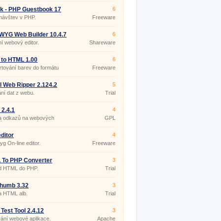
k - PHP Guestbook 17
6
návštev v PHP.
Freeware
WYG Web Builder 10.4.7
6
ní webový editor.
Shareware
 to HTML 1.00
6
tování barev do formátu
Freeware
elného pro HTML.
l Web Ripper 2.124.2
5
ní dat z webu.
Trial
2.4.1
4
a odkazů na webových
GPL
ách do kategorií.
editor
4
g On-line editor.
Freeware
 To PHP Converter
3
.17
d HTML do PHP.
Trial
humb 3.32
3
a HTML alb.
Trial
Test Tool 2.4.12
3
ání webové aplikace.
Apache