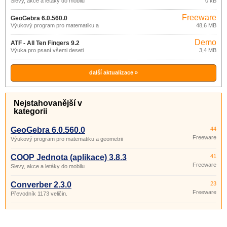
Slevy, akce a letáky do mobilu
0 kB
Freeware
GeoGebra 6.0.560.0
Výukový program pro matematiku a
48,6 MB
geometrii
Demo
ATF - All Ten Fingers 9.2
Výuka pro psaní všemi deseti
3,4 MB
další aktualizace »
Nejstahovanější v
kategorii
GeoGebra 6.0.560.0
44
Freeware
Výukový program pro matematiku a geometrii
COOP Jednota (aplikace) 3.8.3
41
Freeware
Slevy, akce a letáky do mobilu
Converber 2.3.0
23
Freeware
Převodník 1173 veličin.