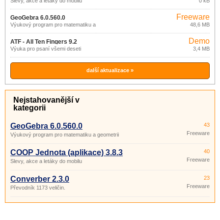
Slevy, akce a letáky do mobilu
0 kB
Freeware
GeoGebra 6.0.560.0
Výukový program pro matematiku a
48,6 MB
geometrii
Demo
ATF - All Ten Fingers 9.2
Výuka pro psaní všemi deseti
3,4 MB
další aktualizace »
Nejstahovanější v
kategorii
GeoGebra 6.0.560.0
43
Freeware
Výukový program pro matematiku a geometrii
COOP Jednota (aplikace) 3.8.3
40
Freeware
Slevy, akce a letáky do mobilu
Converber 2.3.0
23
Freeware
Převodník 1173 veličin.