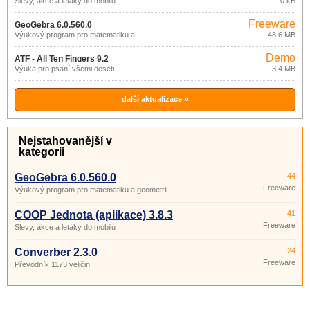
Slevy, akce a letáky do mobilu
0 kB
Freeware
GeoGebra 6.0.560.0
Výukový program pro matematiku a
48,6 MB
geometrii
Demo
ATF - All Ten Fingers 9.2
Výuka pro psaní všemi deseti
3,4 MB
další aktualizace »
Nejstahovanější v
kategorii
GeoGebra 6.0.560.0
44
Freeware
Výukový program pro matematiku a geometrii
COOP Jednota (aplikace) 3.8.3
41
Freeware
Slevy, akce a letáky do mobilu
Converber 2.3.0
24
Freeware
Převodník 1173 veličin.