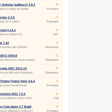
Jednota (aplikace) 3.8.3
36
 akce a letáky do mobilu
Freeware
rber 2.3.0
21
ník 1173 veličin.
Freeware
arium 0.14.2
12
loha na Vašem PC.
GPL
ie 7.42
11
te každou část Vašeho
Shareware
vého, sportovního a silového
amu.
EKO 3SR16
11
cký nástroj pro správu financí
Shareware
nosti.
yopia ABC 2012.14
11
a pro děti trpící Amblyopií.
Shareware
Typing Typing Tutor 4.6.4
11
se psaní na klávesnici.
Freeware
tation 2011 7.0.4
10
j pro efektivní učení cizích
Trial
.
ay Calculator 4.7 Build
10
 všech důležitých svátcích?
Freeware