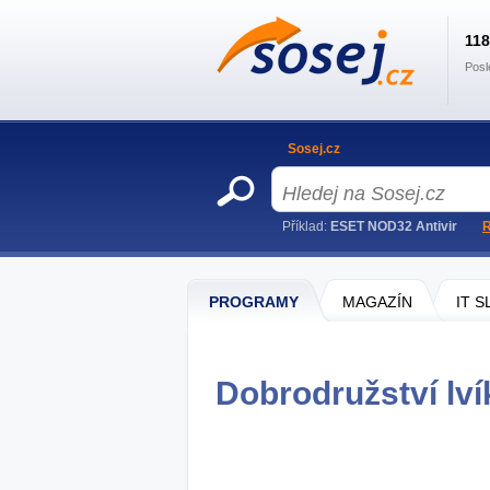
11
Posl
Sosej.cz
Příklad:
ESET NOD32 Antivir
R
PROGRAMY
MAGAZÍN
IT 
Dobrodružství lví