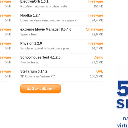
eeware
ElectronOrb 1.0.1
Freeware
0 kB
Rozdělení atomů do orbitalu podle
151 kB
protonového čísla.
eeware
Nootka 1.2.4
Freeware
0 kB
Učení se klasickému notovému zápisu -
24,4 MB
kytara.
eeware
eXtreme Movie Manager 8.5.4.0
Shareware
0 kB
Správa filmů.
72,8 MB
eeware
Physion 1.2.0
Freeware
0 kB
Simulace fyzikálních pokusů a jevů.
14,7 MB
eeware
Schoolhouse Test 4.1.2.5
Demo
0 kB
Tvorba testů.
27,2 MB
eeware
Stellarium 0.14.2
GPL
0 kB
3D Obloha na Vašem PC.
138,3 MB
další aktualizace »