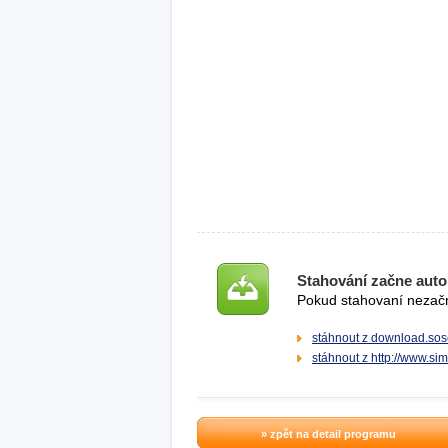
Stahování začne auto
Pokud stahovaní nezačne
stáhnout z download.sos
stáhnout z http://www.sim
» zpět na detail programu