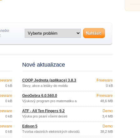
 nebo
.
Nové aktualizace
eeware
COOP Jednota (aplikace) 3.8.3
Freeware
0 kB
Slevy, akce a letáky do mobilu
0 kB
eeware
GeoGebra 6.0.560.0
Freeware
0 kB
Výukový program pro matematiku a
48,6 MB
geometrii
eeware
ATF - All Ten Fingers 9.2
Demo
0 kB
Výuka pro psaní všemi deseti
3,4 MB
eeware
Edison 5
Demo
0 kB
Tvorba vlastních elektrických obvodů.
38,2 MB