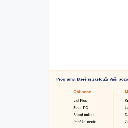
Programy, které si zaslouží Vaši poz
Oblíbené
M
Lidl Plus
K
Zoom PC
L
Skicář online
D
Peněžní deník
Ž