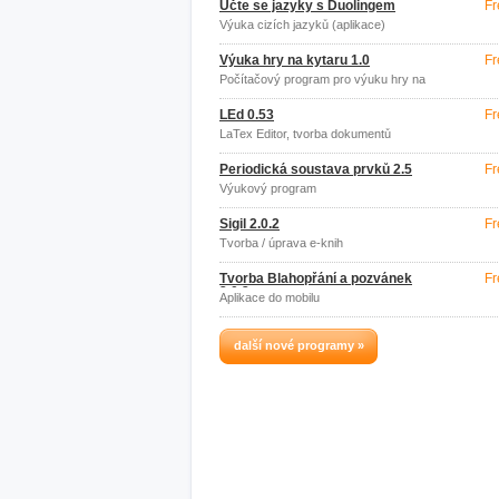
Učte se jazyky s Duolingem
Fr
Výuka cizích jazyků (aplikace)
Výuka hry na kytaru 1.0
Fr
Počítačový program pro výuku hry na
kytaru
LEd 0.53
Fr
LaTex Editor, tvorba dokumentů
Periodická soustava prvků 2.5
Fr
Výukový program
Sigil 2.0.2
Fr
Tvorba / úprava e-knih
Tvorba Blahopřání a pozvánek
Fr
2.0.2
Aplikace do mobilu
další nové programy »