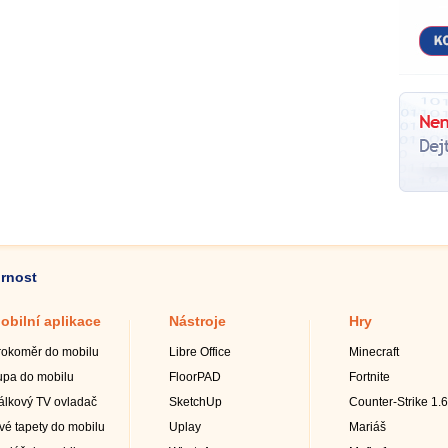
ornost
obilní aplikace
Nástroje
Hry
rokoměr do mobilu
Libre Office
Minecraft
upa do mobilu
FloorPAD
Fortnite
álkový TV ovladač
SketchUp
Counter-Strike 1.6
ivé tapety do mobilu
Uplay
Mariáš