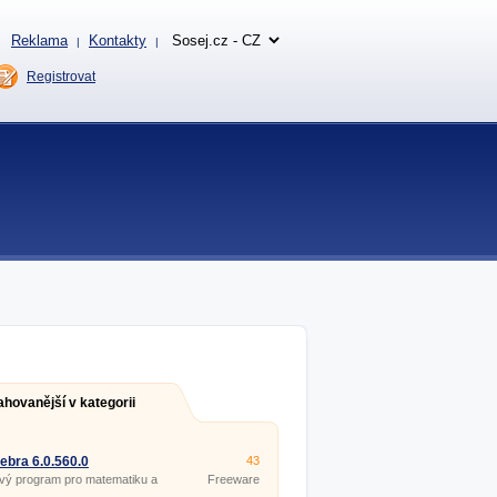
Reklama
Kontakty
|
|
Registrovat
ahovanější v kategorii
bra 6.0.560.0
43
vý program pro matematiku a
Freeware
rii