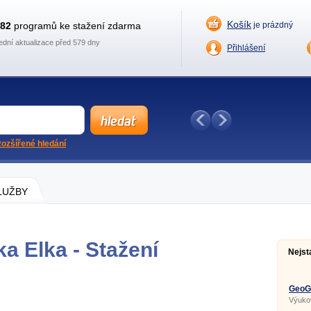
Košík
882
programů ke stažení zdarma
je prázdný
ední aktualizace před 579 dny
Přihlášení
ozšířené hledání
SLUŽBY
ka Elka - Stažení
Nejst
GeoGe
Výuko
geomet