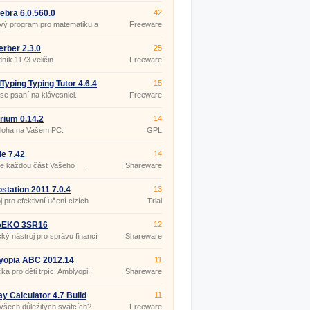
bra 6.0.560.0
42
vý program pro matematiku a
Freeware
rii
rber 2.3.0
25
ník 1173 veličin.
Freeware
Typing Typing Tutor 4.6.4
15
se psaní na klávesnici.
Freeware
arium 0.14.2
14
loha na Vašem PC.
GPL
ie 7.42
14
te každou část Vašeho
Shareware
vého, sportovního a silového
amu.
tation 2011 7.0.4
13
j pro efektivní učení cizích
Trial
.
EKO 3SR16
12
cký nástroj pro správu financí
Shareware
nosti.
yopia ABC 2012.14
11
a pro děti trpící Amblyopií.
Shareware
ay Calculator 4.7 Build
11
 všech důležitých svátcích?
Freeware