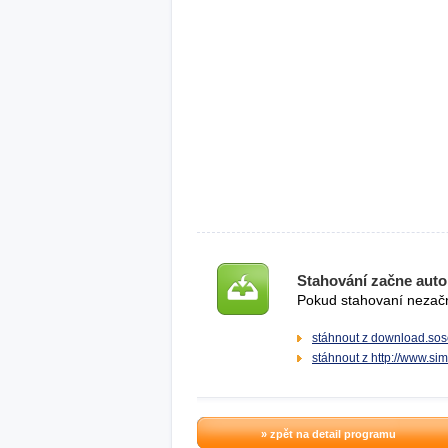
Stahování začne auto
Pokud stahovaní nezačne
stáhnout z download.sos
stáhnout z http://www.sim
» zpět na detail programu