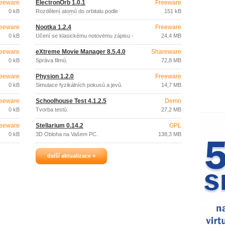
eeware
ElectronOrb 1.0.1
Freeware
0 kB
Rozdělení atomů do orbitalu podle
151 kB
protonového čísla.
eeware
Nootka 1.2.4
Freeware
0 kB
Učení se klasickému notovému zápisu -
24,4 MB
kytara.
eeware
eXtreme Movie Manager 8.5.4.0
Shareware
0 kB
Správa filmů.
72,8 MB
eeware
Physion 1.2.0
Freeware
0 kB
Simulace fyzikálních pokusů a jevů.
14,7 MB
eeware
Schoolhouse Test 4.1.2.5
Demo
0 kB
Tvorba testů.
27,2 MB
eeware
Stellarium 0.14.2
GPL
0 kB
3D Obloha na Vašem PC.
138,3 MB
další aktualizace »