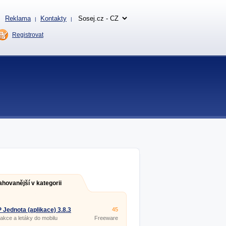
Reklama
Kontakty
|
|
Registrovat
ahovanější v kategorii
Jednota (aplikace) 3.8.3
45
 akce a letáky do mobilu
Freeware