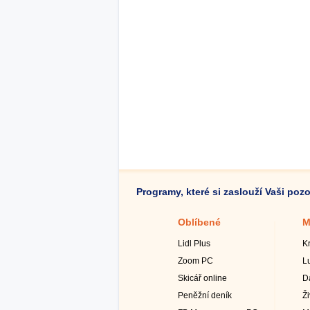
Programy, které si zaslouží Vaši poz
Oblíbené
M
Lidl Plus
K
Zoom PC
L
Skicář online
D
Peněžní deník
Ž