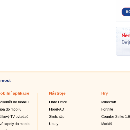
ornost
obilní aplikace
Nástroje
Hry
rokoměr do mobilu
Libre Office
Minecraft
upa do mobilu
FloorPAD
Fortnite
álkový TV ovladač
SketchUp
Counter-Strike 1.6
ivé tapety do mobilu
Uplay
Mariáš