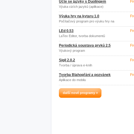
Učte se jazyky s Duolingem
Fr
Výuka cizích jazyků (aplikace)
Výuka hry na kytaru 1.0
Fr
Počítačový program pro výuku hry na
kytaru
LEd 0.53
Fr
LaTex Editor, tvorba dokumentů
Periodická soustava prvků 2.5
Fr
Výukový program
Sigil 2.0.2
Fr
Tvorba / úprava e-knih
Tvorba Blahopřání a pozvánek
Fr
2.0.2
Aplikace do mobilu
další nové programy »