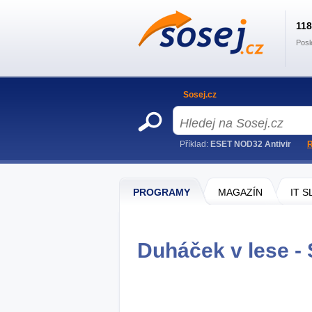
11
Posl
Sosej.cz
Příklad:
ESET NOD32 Antivir
R
PROGRAMY
MAGAZÍN
IT 
Duháček v lese - 