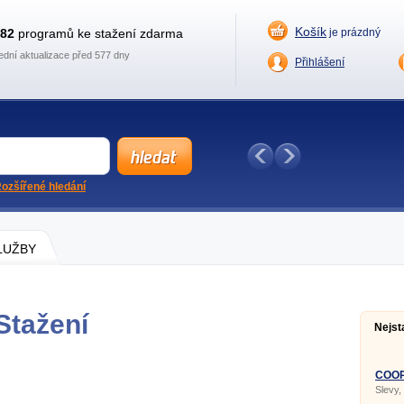
Košík
882
programů ke stažení zdarma
je prázdný
ední aktualizace před 577 dny
Přihlášení
ozšířené hledání
SLUŽBY
Stažení
Nejst
COOP 
Slevy,