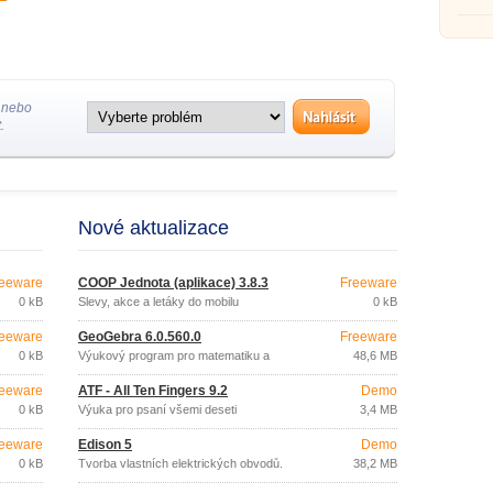
 nebo
.
Nové aktualizace
eeware
COOP Jednota (aplikace) 3.8.3
Freeware
0 kB
Slevy, akce a letáky do mobilu
0 kB
eeware
GeoGebra 6.0.560.0
Freeware
0 kB
Výukový program pro matematiku a
48,6 MB
geometrii
eeware
ATF - All Ten Fingers 9.2
Demo
0 kB
Výuka pro psaní všemi deseti
3,4 MB
eeware
Edison 5
Demo
0 kB
Tvorba vlastních elektrických obvodů.
38,2 MB