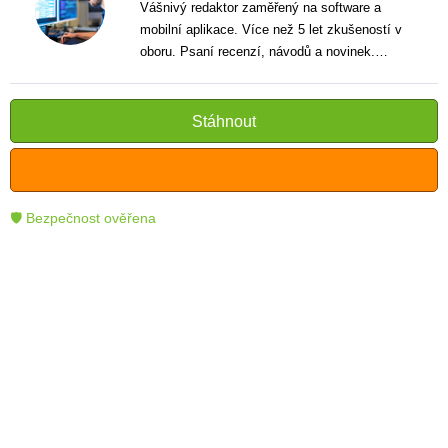
Vášnivý redaktor zaměřený na software a
mobilní aplikace. Více než 5 let zkušeností v
oboru. Psaní recenzí, návodů a novinek.
Tvůrce jasných a informativních textů, které
pomáhají čtenářům lépe porozumět a využít
moderní technologie.
Stáhnout
🛡 Bezpečnost ověřena