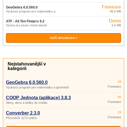
Freeware
GeoGebra 6.0.560.0
Výukový program pro matematiku a
48,6 MB
geometrii
Demo
ATF - All Ten Fingers 9.2
Výuka pro psaní všemi deseti
3,4 MB
další aktualizace »
Nejstahovanější v
kategorii
GeoGebra 6.0.560.0
43
Freeware
Výukový program pro matematiku a geometrii
COOP Jednota (aplikace) 3.8.3
40
Freeware
Slevy, akce a letáky do mobilu
Converber 2.3.0
23
Freeware
Převodník 1173 veličin.