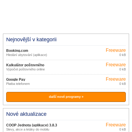
Nejnovější v kategorii
Freeware
Booking.com
Hledání ubytování (aplikace)
0 kB
Freeware
Kalkulátor poštovného
Výpočet poštovného online
0 kB
Freeware
Google Pay
Platba telefonem
0 kB
další nové programy »
Nové aktualizace
Freeware
COOP Jednota (aplikace) 3.8.3
Slevy, akce a letáky do mobilu
0 kB