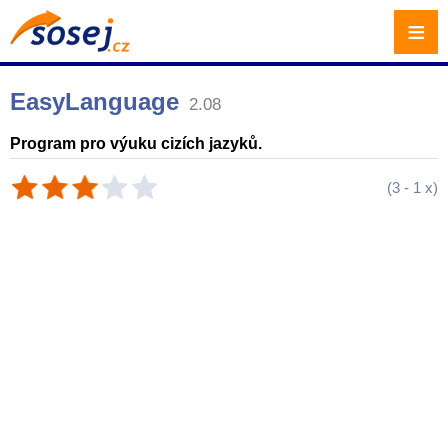
≡
EasyLanguage
2.08
Program pro výuku cizích jazyků.
(
3
-
1
x)