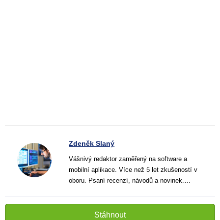
Zdeněk Slaný
Vášnivý redaktor zaměřený na software a
mobilní aplikace. Více než 5 let zkušeností v
oboru. Psaní recenzí, návodů a novinek.
Tvůrce jasných a informativních textů, které
pomáhají čtenářům lépe porozumět a využít
moderní technologie.
Stáhnout