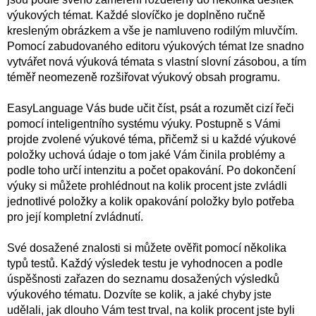
výukových témat. Každé slovíčko je doplněno ručně
kresleným obrázkem a vše je namluveno rodilým mluvčím.
Pomocí zabudovaného editoru výukových témat lze snadno
vytvářet nová výuková témata s vlastní slovní zásobou, a tím
téměř neomezeně rozšiřovat výukový obsah programu.
EasyLanguage Vás bude učit číst, psát a rozumět cizí řeči
pomocí inteligentního systému výuky. Postupně s Vámi
projde zvolené výukové téma, přičemž si u každé výukové
položky uchová údaje o tom jaké Vám činila problémy a
podle toho určí intenzitu a počet opakování. Po dokončení
výuky si můžete prohlédnout na kolik procent jste zvládli
jednotlivé položky a kolik opakování položky bylo potřeba
pro její kompletní zvládnutí.
Své dosažené znalosti si můžete ověřit pomocí několika
typů testů. Každý výsledek testu je vyhodnocen a podle
úspěšnosti zařazen do seznamu dosažených výsledků
výukového tématu. Dozvíte se kolik, a jaké chyby jste
udělali, jak dlouho Vám test trval, na kolik procent jste byli