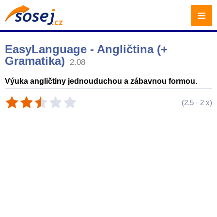
≡
EasyLanguage - Angličtina (+
Gramatika)
2.08
Výuka angličtiny jednouduchou a zábavnou formou.
(
2.5
-
2
x)