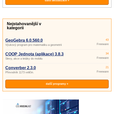
další aktualizace »
Nejstahovanější v
kategorii
GeoGebra 6.0.560.0
43
Freeware
Výukový program pro matematiku a geometrii
COOP Jednota (aplikace) 3.8.3
34
Freeware
Slevy, akce a letáky do mobilu
Converber 2.3.0
21
Freeware
Převodník 1173 veličin.
další programy »