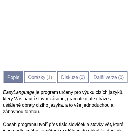
Popis
Obrázky (
1
)
Diskuze (
0
)
Další verze (0)
EasyLanguage
je program určený pro výuku cizích jazyků,
který Vás naučí slovní zásobu, gramatiku ale i fráze a
ustálené obraty cizího jazyka, a to vše jednoduchou a
zábavnou formou.
Obsah programu tvoří přes tisíc slovíček a stovky vět, které
jsou podle svého zaměření rozděleny do několika desítek