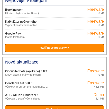
Nejnovější v kategorii
Freeware
Booking.com
Hledání ubytování (aplikace)
0 kB
Freeware
Kalkulátor poštovného
Výpočet poštovného online
0 kB
Freeware
Google Pay
Platba telefonem
0 kB
další nové programy »
Nové aktualizace
Freeware
COOP Jednota (aplikace) 3.8.3
Slevy, akce a letáky do mobilu
0 kB
Freeware
GeoGebra 6.0.560.0
Výukový program pro matematiku a
48,6 MB
geometrii
Demo
ATF - All Ten Fingers 9.2
Výuka pro psaní všemi deseti
3,4 MB