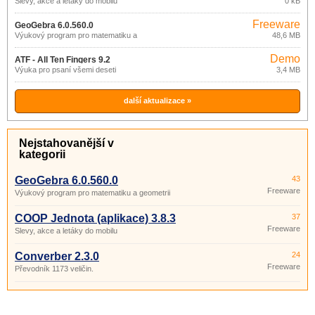
Slevy, akce a letáky do mobilu
0 kB
Freeware
GeoGebra 6.0.560.0
Výukový program pro matematiku a
48,6 MB
geometrii
Demo
ATF - All Ten Fingers 9.2
Výuka pro psaní všemi deseti
3,4 MB
další aktualizace »
Nejstahovanější v
kategorii
GeoGebra 6.0.560.0
43
Freeware
Výukový program pro matematiku a geometrii
COOP Jednota (aplikace) 3.8.3
37
Freeware
Slevy, akce a letáky do mobilu
Converber 2.3.0
24
Freeware
Převodník 1173 veličin.