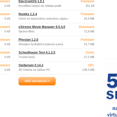
eeware
ElectronOrb 1.0.1
Freeware
0 kB
Rozdělení atomů do orbitalu podle
151 kB
protonového čísla.
eeware
Nootka 1.2.4
Freeware
0 kB
Učení se klasickému notovému zápisu -
24,4 MB
kytara.
eeware
eXtreme Movie Manager 8.5.4.0
Shareware
0 kB
Správa filmů.
72,8 MB
eeware
Physion 1.2.0
Freeware
0 kB
Simulace fyzikálních pokusů a jevů.
14,7 MB
eeware
Schoolhouse Test 4.1.2.5
Demo
0 kB
Tvorba testů.
27,2 MB
eeware
Stellarium 0.14.2
GPL
0 kB
3D Obloha na Vašem PC.
138,3 MB
další aktualizace »