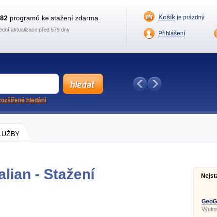
Košík
882
programů ke stažení zdarma
je prázdný
ední aktualizace před 579 dny
Přihlášení
ozšířené hledání
SLUŽBY
lian - Stažení
Nejst
GeoGe
Výuko
geomet