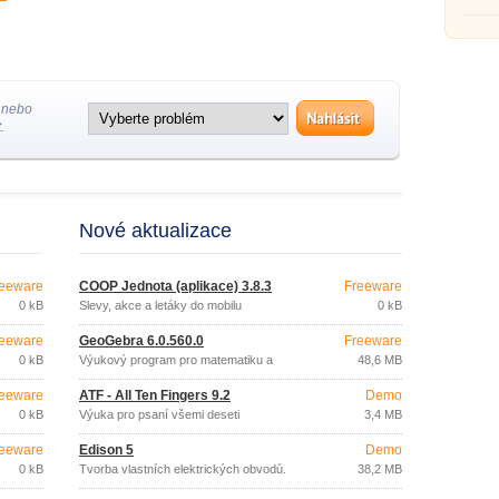
 nebo
.
Nové aktualizace
eeware
COOP Jednota (aplikace) 3.8.3
Freeware
0 kB
Slevy, akce a letáky do mobilu
0 kB
eeware
GeoGebra 6.0.560.0
Freeware
0 kB
Výukový program pro matematiku a
48,6 MB
geometrii
eeware
ATF - All Ten Fingers 9.2
Demo
0 kB
Výuka pro psaní všemi deseti
3,4 MB
eeware
Edison 5
Demo
0 kB
Tvorba vlastních elektrických obvodů.
38,2 MB