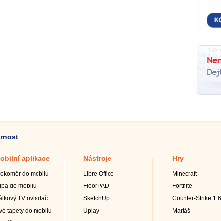
ornost
obilní aplikace
Nástroje
Hry
rokoměr do mobilu
Libre Office
Minecraft
upa do mobilu
FloorPAD
Fortnite
álkový TV ovladač
SketchUp
Counter-Strike 1.6
ivé tapety do mobilu
Uplay
Mariáš