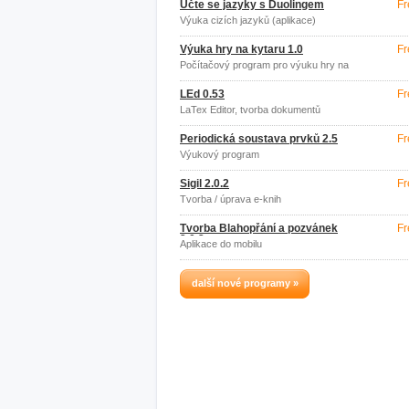
Učte se jazyky s Duolingem
Fr
Výuka cizích jazyků (aplikace)
Výuka hry na kytaru 1.0
Fr
Počítačový program pro výuku hry na
kytaru
LEd 0.53
Fr
LaTex Editor, tvorba dokumentů
Periodická soustava prvků 2.5
Fr
Výukový program
Sigil 2.0.2
Fr
Tvorba / úprava e-knih
Tvorba Blahopřání a pozvánek
Fr
2.0.2
Aplikace do mobilu
další nové programy »