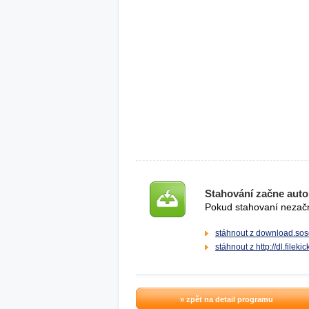
Stahování začne auto
Pokud stahovaní nezačne
stáhnout z download.sos
stáhnout z http://dl.fileki
» zpět na detail programu