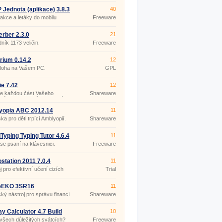
Jednota (aplikace) 3.8.3
40
 akce a letáky do mobilu
Freeware
rber 2.3.0
21
ník 1173 veličin.
Freeware
arium 0.14.2
12
loha na Vašem PC.
GPL
ie 7.42
12
te každou část Vašeho
Shareware
vého, sportovního a silového
amu.
yopia ABC 2012.14
11
a pro děti trpící Amblyopií.
Shareware
Typing Typing Tutor 4.6.4
11
se psaní na klávesnici.
Freeware
tation 2011 7.0.4
11
j pro efektivní učení cizích
Trial
.
EKO 3SR16
11
cký nástroj pro správu financí
Shareware
nosti.
ay Calculator 4.7 Build
10
 všech důležitých svátcích?
Freeware