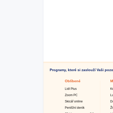
Programy, které si zaslouží Vaši poz
Oblíbené
M
Lidl Plus
K
Zoom PC
L
Skicář online
D
Peněžní deník
Ž