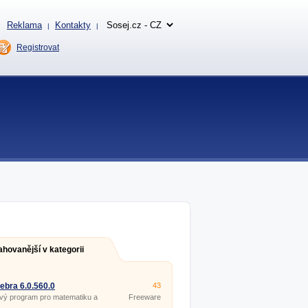
Reklama
Kontakty
|
|
Registrovat
ahovanější v kategorii
bra 6.0.560.0
43
vý program pro matematiku a
Freeware
rii